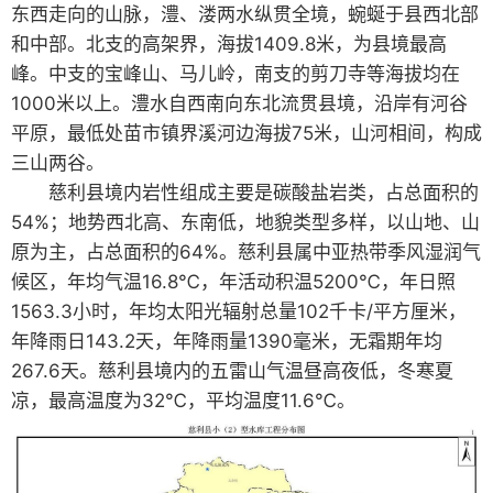
东西走向的山脉，澧、溇两水纵贯全境，蜿蜒于县西北部
和中部。北支的高架界，海拔1409.8米，为县境最高
峰。中支的宝峰山、马儿岭，南支的剪刀寺等海拔均在
1000米以上。澧水自西南向东北流贯县境，沿岸有河谷
平原，最低处苗市镇界溪河边海拔75米，山河相间，构成
三山两谷。
慈利县境内岩性组成主要是碳酸盐岩类，占总面积的
54%；地势西北高、东南低，地貌类型多样，以山地、山
原为主，占总面积的64%。慈利县属中亚热带季风湿润气
候区，年均气温16.8℃，年活动积温5200℃，年日照
1563.3小时，年均太阳光辐射总量102千卡/平方厘米，
年降雨日143.2天，年降雨量1390毫米，无霜期年均
267.6天。慈利县境内的五雷山气温昼高夜低，冬寒夏
凉，最高温度为32℃，平均温度11.6℃。