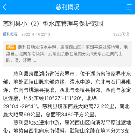
慈利概况
慈利县小（2）型水库管理与保护范围
慈利概况
2022-4-16 22:13
3225阅读
慈利县地处澧水中游，属湘西山区向滨湖平原过渡地带，地
摘要
势自西北向东南倾斜，武陵山余脉在境内分为3支东西走向的山
脉，澧、溇两 ...
慈利县隶属湖南省张家界市，位于湖南省张家界市东
部，地处武陵山脉东部边缘，澧水中游，东北与石门县毗
连，东南与桃源县接壤，西北与桑植县相邻，西南与永定
区连接，地处东经110°27′-111°20′，北纬
29°04′-29°41′。慈利县境东西最大距离72.2公里，南北
最大距离69公里，总面积3480平方公里。
慈利县地处澧水中游，属湘西山区向滨湖平原过渡地
带，地势自西北向东南倾斜，武陵山余脉在境内分为3支