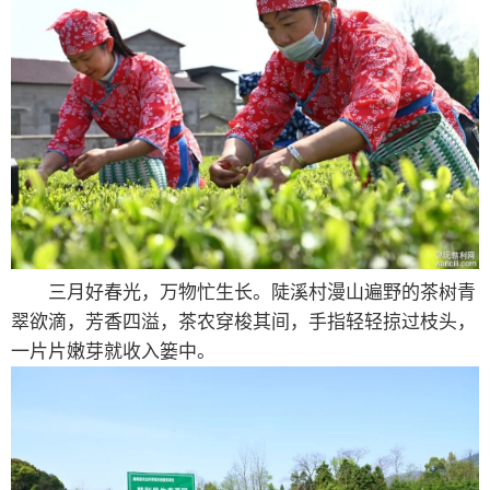
三月好春光，万物忙生长。陡溪村漫山遍野的茶树青
翠欲滴，芳香四溢，茶农穿梭其间，手指轻轻掠过枝头，
一片片嫩芽就收入篓中。