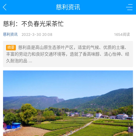
慈利资讯
慈利：不负春光采茶忙
慈利资讯
2022-3-30 20:08
1654阅读
慈利县是高山原生态茶叶产区，适宜的气候、优质的土壤、
摘要
丰富的劳动力和良好交通环境等，造就了香高味醇、清心怡神、经
久耐泡的品 ...