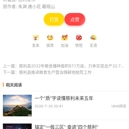
原作者: 朱渊 唐小花 戴晓山
打赏
点赞
发呆
搞笑
加油
愤怒
无语
上一篇：
慈利县2022年粮食播种面积87.1万亩，力争实现总产32.7万吨
下一篇：
慈利县推进粮食生产暨治理耕地抛荒工作
相关阅读
一个“质”字读懂慈利未来五年
2026-7-30 20:41
1846阅读
锚定“一极三区” 奋进“四个慈利”