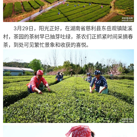
3月29日，阳光正好，在湖南省慈利县东岳观镇陡溪
村，茶园的茶树早已抽芽吐绿，茶农们正抓紧时间采摘春
茶，到处可见繁忙景象和收获的喜悦。