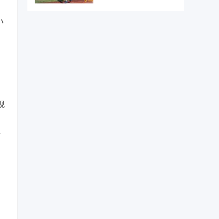
小
现
，
村