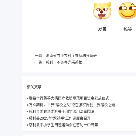
发呆
搞笑
上一篇：
湖南省农业农村厅来慈利县调研
下一篇：
慈利：不负春光采茶忙
相关文章
•
我县举行慈善大病医疗救助示范项目资金发放仪式
•
万众期待，世界“蹦极之父”欲在张家界创世界蹦极之最
•
慈利县委政法委机关干部学法用法氛围浓
•
慈利县2025年“双过半”工作调度会召开
•
慈利县中小学生田径运动会在慈利一中开幕