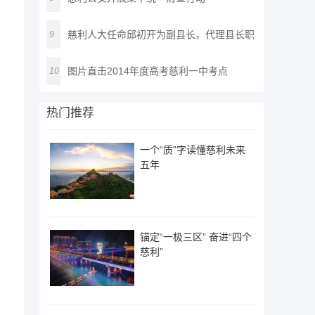
慈利人大任命邱初开为副县长，代理县长职
9
务
图片直击2014年度高考慈利一中考点
10
热门推荐
一个“质”字读懂慈利未来
五年
锚定“一极三区” 奋进“四个
慈利”