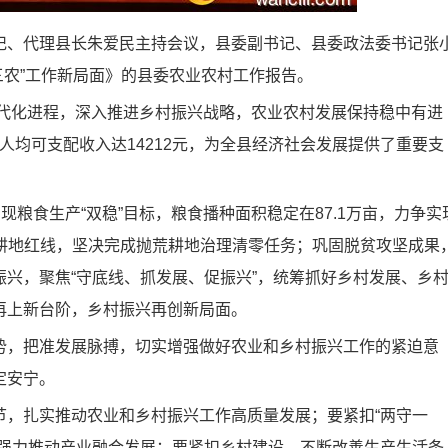
、代理县长朱爱民主持会议，县委副书记、县委政法委书记张
三农”工作新局面》的县委农业农村工作报告。
代化进程，深入推进乡村振兴战略，农业农村发展保持稳中有进
民人均可支配收入达14212元，为全县经济社会发展提供了重要支
粮食生产“双稳”目标，粮食播种面积稳定在87.1万亩，力争实
守住耕地红线，坚决完成抛荒耕地治理清零任务；巩固脱贫攻坚成果
兴，聚焦“守底线、抓发展、促振兴”，统筹抓好乡村发展、乡
再上新台阶，乡村振兴再创新局面。
，把准发展脉搏，切实增强做好农业和乡村振兴工作的紧迫意
定安宁。
，扎实推动农业和乡村振兴工作高质量发展；要紧扣“两守一
，强力推动产业融合发展；要紧扣乡村建设，不断改善生产生活条