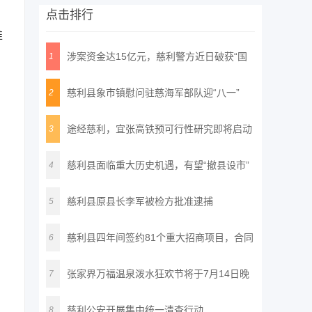
点击排行
推
涉案资金达15亿元，慈利警方近日破获“国
1
通
慈利县象市镇慰问驻慈海军部队迎“八一”
2
途经慈利，宜张高铁预可行性研究即将启动
3
慈利县面临重大历史机遇，有望“撤县设市”
4
慈利县原县长李军被检方批准逮捕
5
慈利县四年间签约81个重大招商项目，合同
6
投
张家界万福温泉泼水狂欢节将于7月14日晚
7
正
慈利公安开展集中统一清查行动
8