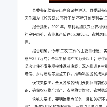
县委书记侯铁夫出席会议并讲话，县委副书记
庆作题为《踔厉奋发 笃行不怠 不断开创慈利县“
报告指出，2021年，慈利县加快农业农村现
的良好态势，农业总产值达65.09亿元，农村居
撑。
报告明确，今年“三农”工作的主要目标是：实现
总产32.7万吨；全年生猪出栏70万头以上；
坚决守住不发生规模性返贫底线；深入推进乡村振
建设、乡村治理等重点工作，推动巩固脱贫成果
侯铁夫指出，全县各级各部门要把握当前形势
识，确保农业稳产增产、农民稳步增收、农村稳
侯铁夫要求，要明确重点任务，紧扣关键环节
防”，持续巩固脱贫攻坚成果；要紧扣品牌兴农