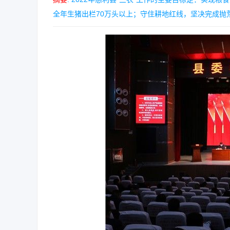
全年生猪出栏70万头以上；守住耕地红线，坚决完成抛荒