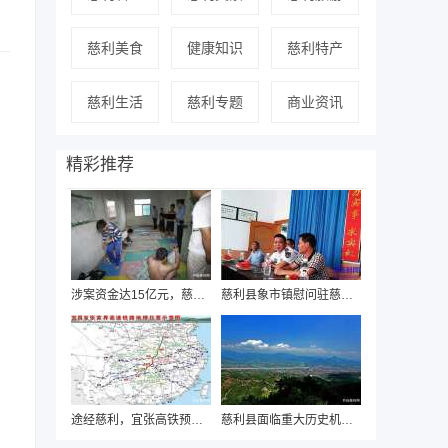
慈利美食
健康知识
慈利特产
慈利生活
慈利专题
商业资讯
精彩推荐
涉案资金达15亿元，慈利警方近日破获“国通
慈利县象市镇慰问驻慈海军部队迎“八一”
途经慈利，宜张高铁预可行性研究即将启动
慈利县面临重大历史机遇，有望“撤县设市”