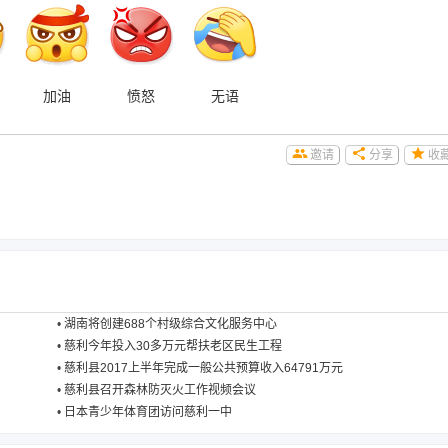
加油
愤怒
无语
邀请
分享
收
•
湖南将创建688个村级综合文化服务中心
•
慈利今年投入30多万元帮扶老区民生工程
•
慈利县2017上半年完成一般公共预算收入64791万元
•
慈利县召开森林防灭火工作视频会议
•
日本青少年体育团访问慈利一中