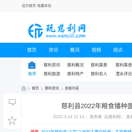
设为首页
收藏本站
首页
资讯
概况
视频
观点
慈利资讯
慈利概况
慈利美景
慈利美食
推荐
慈利旅游
慈利特产
慈利名人
澧水评论
›
首页
›
慈利资讯
›
查看内容
玩
慈利县2022年粮食播种面
慈
利
2022-3-24 21:14
|
发布者:
玩慈利网
|
查
网
摘要
: 2022年慈利县“三农”工作的主要目标是：实现粮