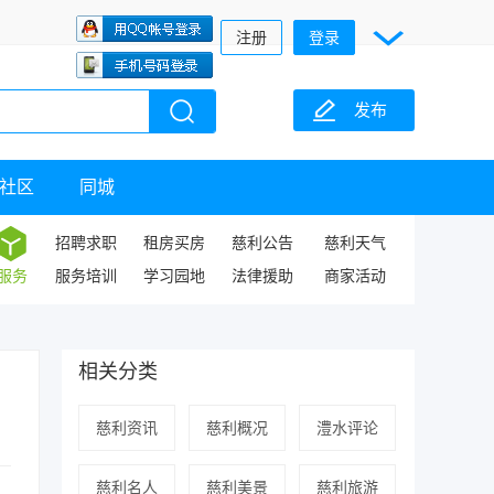
注册
登录
发布
社区
同城
招聘求职
租房买房
慈利公告
慈利天气
服务
服务培训
学习园地
法律援助
商家活动
相关分类
慈利资讯
慈利概况
澧水评论
慈利名人
慈利美景
慈利旅游
；