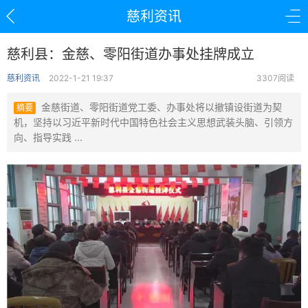
慈利资讯
慈利县：金慈、零阳街道办事处挂牌成立
慈利资讯
2022-1-21 19:37
3307阅读
金慈街道、零阳街道党工委、办事处将以撤镇设街道为契
摘要
机，坚持以习近平新时代中国特色社会主义思想武装头脑、引领方
向、指导实践 ...