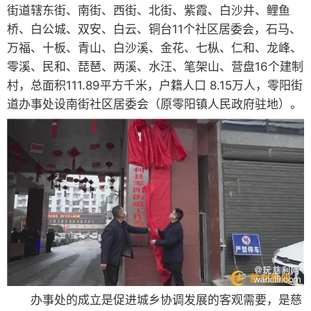
街道辖东街、南街、西街、北街、紫霞、白沙井、鲤鱼
桥、白公城、双安、白云、铜台11个社区居委会，石马、
万福、十板、青山、白沙溪、金花、七枞、仁和、龙峰、
零溪、民和、琵琶、两溪、水汪、笔架山、营盘16个建制
村，总面积111.89平方千米，户籍人口 8.15万人，零阳街
道办事处设南街社区居委会（原零阳镇人民政府驻地）。
办事处的成立是促进城乡协调发展的客观需要，是慈