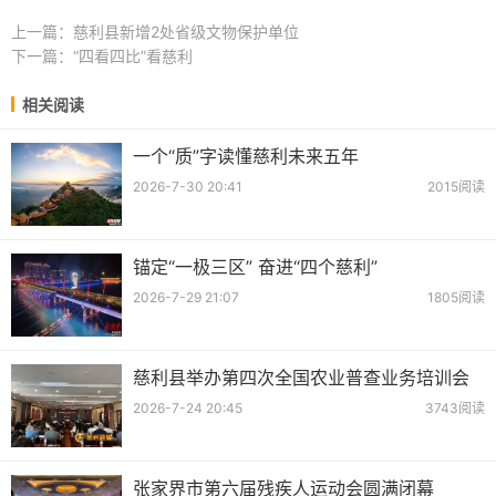
上一篇：
慈利县新增2处省级文物保护单位
下一篇：
“四看四比”看慈利
相关阅读
一个“质”字读懂慈利未来五年
2026-7-30 20:41
2015阅读
锚定“一极三区” 奋进“四个慈利”
2026-7-29 21:07
1805阅读
慈利县举办第四次全国农业普查业务培训会
2026-7-24 20:45
3743阅读
张家界市第六届残疾人运动会圆满闭幕