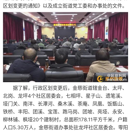
区划变更的通知》以及成立街道党工委和办事处的文件。
据了解，行政区划变更后，金慈街道辖金台、太坪、
北岗、龙坪4个社区居委会，七相坪、星子山、遗笔溪、
垭门关、南洋、长潭河、桑木溪、茶庵、凤凰、饭甑山、
铁桥、丰阳、团溪、宝莲、跑马岗、团坡、亮垭、永安、
柳林铺、枫垭20个建制村，总面积178.11平方千米，户籍
人口5.30万人，金慈街道办事处驻龙坪社区居委会。零阳