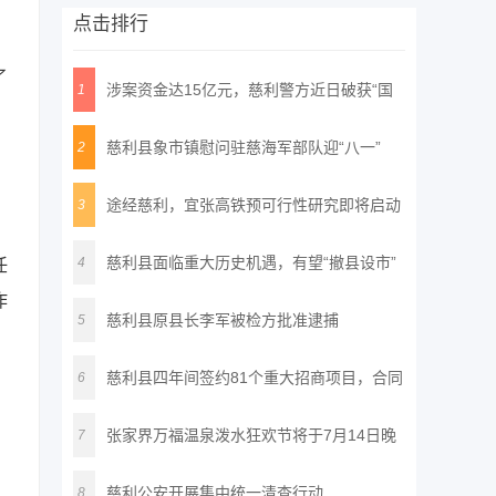
点击排行
了
涉案资金达15亿元，慈利警方近日破获“国
1
通
慈利县象市镇慰问驻慈海军部队迎“八一”
2
、
途经慈利，宜张高铁预可行性研究即将启动
3
慈利县面临重大历史机遇，有望“撤县设市”
4
任
作
慈利县原县长李军被检方批准逮捕
5
慈利县四年间签约81个重大招商项目，合同
6
投
张家界万福温泉泼水狂欢节将于7月14日晚
7
正
慈利公安开展集中统一清查行动
8