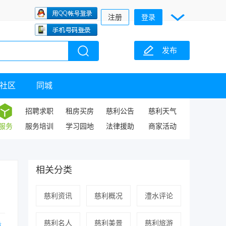
注册
登录
发布
社区
同城
招聘求职
租房买房
慈利公告
慈利天气
服务
服务培训
学习园地
法律援助
商家活动
相关分类
慈利资讯
慈利概况
澧水评论
慈利名人
慈利美景
慈利旅游
重