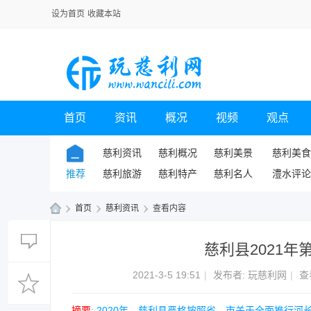
设为首页
收藏本站
首页
资讯
概况
视频
观点
慈利资讯
慈利概况
慈利美景
慈利美食
推荐
慈利旅游
慈利特产
慈利名人
澧水评论
›
首页
›
慈利资讯
›
查看内容
玩
慈利县2021
慈
利
2021-3-5 19:51
|
发布者:
玩慈利网
|
查
网
摘要
: 2020年，慈利县严格按照省、市关于全面推