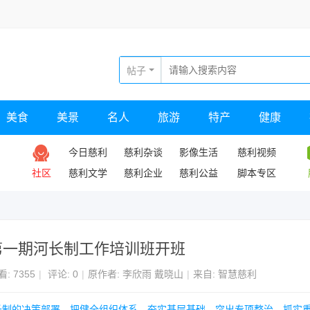
帖子
美食
美景
名人
旅游
特产
健康
今日慈利
慈利杂谈
影像生活
慈利视频
社区
慈利文学
慈利企业
慈利公益
脚本专区
年第一期河长制工作培训班开班
看:
7355
|
评论: 0
|
原作者: 李欣雨 戴晓山
|
来自: 智慧慈利
行河长制的决策部署，把健全组织体系、夯实基层基础、突出专项整治、抓实