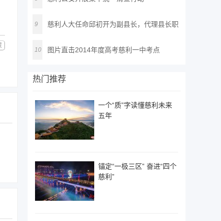
慈利人大任命邱初开为副县长，代理县长职
9
务
藏
图片直击2014年度高考慈利一中考点
10
热门推荐
一个“质”字读懂慈利未来
五年
锚定“一极三区” 奋进“四个
慈利”