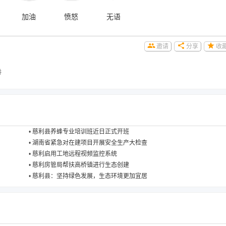
加油
愤怒
无语
邀请
分享
收
卷
•
慈利县养蜂专业培训班近日正式开班
•
湖南省紧急对在建项目开展安全生产大检查
•
慈利启用工地远程视频监控系统
•
慈利房管局帮扶高桥镇进行生态创建
•
慈利县：坚持绿色发展，生态环境更加宜居