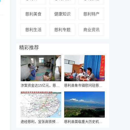
慈利美食
健康知识
慈利特产
慈利生活
慈利专题
商业资讯
精彩推荐
涉案资金达15亿元，慈利警方近日破获“国通
慈利县象市镇慰问驻慈海军部队迎“八一”
途经慈利，宜张高铁预可行性研究即将启动
慈利县面临重大历史机遇，有望“撤县设市”