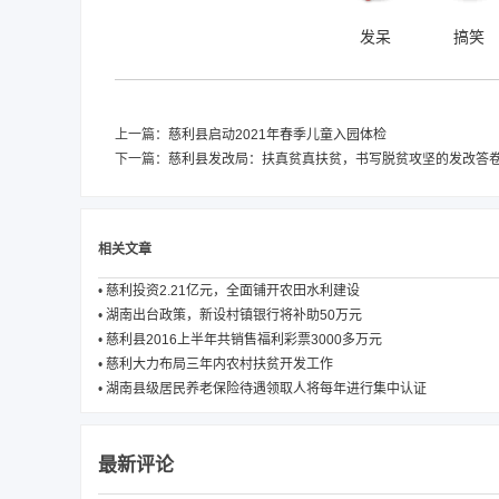
发呆
搞笑
上一篇：
慈利县启动2021年春季儿童入园体检
下一篇：
慈利县发改局：扶真贫真扶贫，书写脱贫攻坚的发改答
相关文章
•
慈利投资2.21亿元，全面铺开农田水利建设
•
湖南出台政策，新设村镇银行将补助50万元
•
慈利县2016上半年共销售福利彩票3000多万元
•
慈利大力布局三年内农村扶贫开发工作
•
湖南县级居民养老保险待遇领取人将每年进行集中认证
最新评论