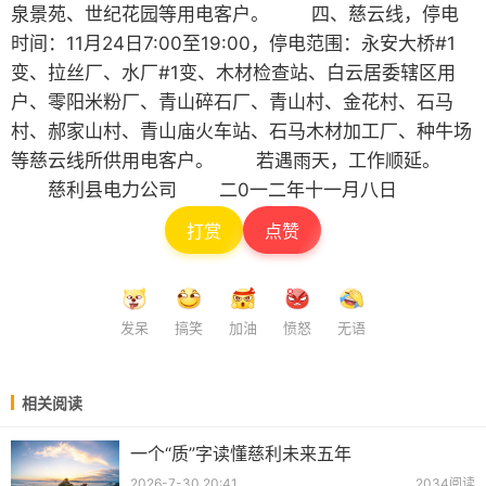
泉景苑、世纪花园等用电客户。 四、慈云线，停电
时间：11月24日7:00至19:00，停电范围：永安大桥#1
变、拉丝厂、水厂#1变、木材检查站、白云居委辖区用
户、零阳米粉厂、青山碎石厂、青山村、金花村、石马
村、郝家山村、青山庙火车站、石马木材加工厂、种牛场
等慈云线所供用电客户。 若遇雨天，工作顺延。
慈利县电力公司 二0一二年十一月八日
打赏
点赞
发呆
搞笑
加油
愤怒
无语
相关阅读
一个“质”字读懂慈利未来五年
2026-7-30 20:41
2034阅读