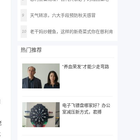
天气转凉，六大手段预防秋天感冒
9
老干妈炒鲤鱼，这样的新奇菜式你在慈利肯
10
定
热门推荐
“养血荣发”才能少走弯路
进
电子飞镖盘哪家好？办公
室减压新方式，君搏
老
坑