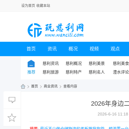
设为首页
收藏本站
首页
资讯
概况
视频
观点
慈利资讯
慈利概况
慈利美景
慈利美食
推荐
慈利旅游
慈利特产
慈利名人
澧水评论
›
首页
›
商业资讯
›
查看内容
玩
2026年身
慈
利
2026-6-16 11:18
网
摘要
: 最近不少做仓储物流的老板跟我抱怨，想添置一