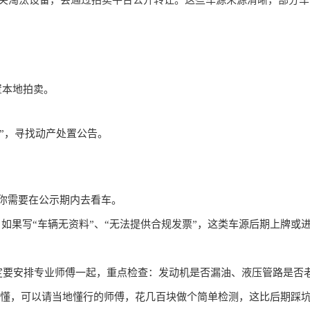
关淘汰设备，会通过拍卖平台公开转让。这些车源来源清晰，部分车
置本地拍卖。
台”，寻找动产处置公告。
，你需要在公示期内去看车。
。如果写“车辆无资料”、“无法提供合规发票”，这类车源后期上牌或
定要安排专业师傅一起，重点检查：发动机是否漏油、液压管路是否
懂，可以请当地懂行的师傅，花几百块做个简单检测，这比后期踩