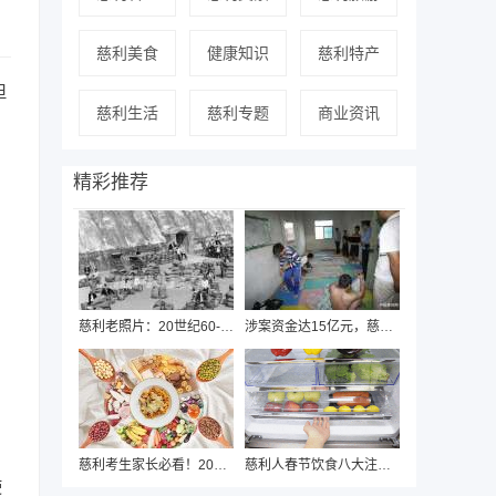
慈利美食
健康知识
慈利特产
但
慈利生活
慈利专题
商业资讯
精彩推荐
，
慈利老照片：20世纪60-90年代人民群众的精
涉案资金达15亿元，慈利警方近日破获“国通
慈利考生家长必看！2020年中高考期间饮食安
慈利人春节饮食八大注意，健康过年从“吃”
使