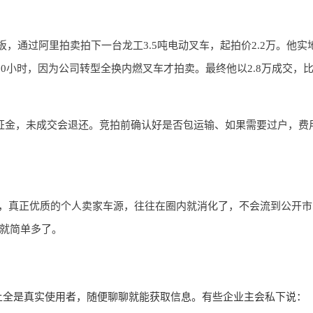
板，通过阿里拍卖拍下一台龙工3.5吨电动叉车，起拍价2.2万。他实
0小时，因为公司转型全换内燃叉车才拍卖。最终他以2.8万成交，
保证金，未成交会退还。竞拍前确认好是否包运输、如果需要过户，费
，真正优质的个人卖家车源，往往在圈内就消化了，不会流到公开市
”就简单多了。
上全是真实使用者，随便聊聊就能获取信息。有些企业主会私下说：