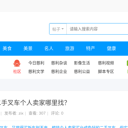
帖子
美食
美景
名人
旅游
特产
健康
今日慈利
慈利杂谈
影像生活
慈利视频
社区
慈利文学
慈利企业
慈利公益
脚本专区
边二手叉车个人卖家哪里找？
|
发布者:
zix
|
查看:
307
|
评论: 0
台叉车，又觉得买新车划不来，想找个人卖家买台成色好的二手叉车。但实