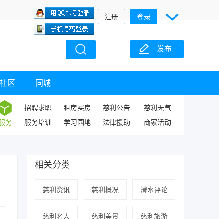
注册
登录
发布
社区
同城
招聘求职
租房买房
慈利公告
慈利天气
服务
服务培训
学习园地
法律援助
商家活动
相关分类
慈利资讯
慈利概况
澧水评论
慈利名人
慈利美景
慈利旅游