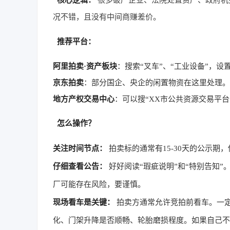
核心逻辑：
很多破产企业、法院处置资产、政府机
况不错，且没有中间商赚差价。
推荐平台：
阿里拍卖·资产板块
：搜索“叉车”、“工业设备”，设
京东拍卖
：部分国企、央企的闲置物资在这里处理。
地方产权交易中心
：可以搜“XX市公共资源交易平
怎么操作？
关注时间节点：
拍卖标的通常有15-30天的公示期
仔细查看公告：
好好阅读“瑕疵说明”和“特别告知”
厂可能存在风险，要谨慎。
现场看车是关键：
拍卖方通常允许竞拍前看车。一
化、门架升降是否顺畅、轮胎磨损程度。如果自己不