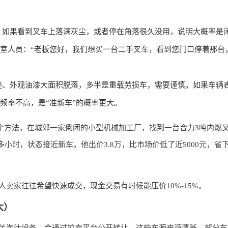
。如果看到叉车上落满灰尘，或者停在角落很久没用，说明大概率是
室人员：“老板您好，我们想买一台二手叉车，看到您门口停着那台
迹、外观油漆大面积脱落，多半是重载劳损车，需要谨慎。如果车辆
频率不高，是“准新车”的概率更大。
个方法，在城郊一家倒闭的小型机械加工厂，找到一台合力3吨内燃
小时，状态接近新车。他出价3.8万，比市场价低了近5000元，省
卖家往往希望快速成交，现金交易有时候能压价10%-15%。
大）