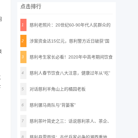
点击排行
闲
慈利老照片：20世纪60-90年代人民群众的
1
，
精
涉案资金达15亿元，慈利警方近日破获“国
2
表
通
慈利考生家长必看！2020年中高考期间饮食
3
安
慈利人春节饮食八大注意，健康过年从“吃”
4
叉
下
对话慈利羊角山上的橘园老板
5
慈利骡马商队与“背篓客”
6
慈利茶叶简史之三：话说慈利茶人、茶企、
7
名
慈利县雷雨垭：古代兵家必争的湘西重地
8