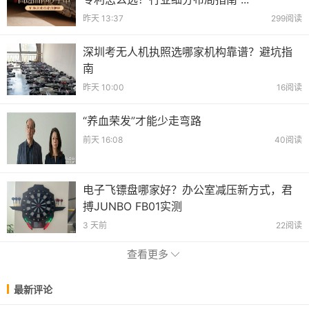
昨天 13:37
299阅读
深圳考无人机执照选哪家机构靠谱？避坑指
南
昨天 10:00
16阅读
“养血荣发”才能少走弯路
前天 16:08
40阅读
电子飞镖盘哪家好？办公室减压新方式，君
搏JUNBO FB01实测
3 天前
22阅读
查看更多
最新评论