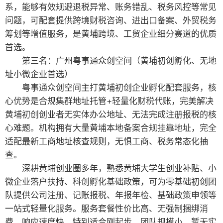
系，能够有效规避退税异常、账务错乱、税务风控等常见
问题，可配套提供跨境财税咨询、进出口备案、外贸税务
筹划等增值服务，是黄埔跨境、工贸企业细分赛道的优质
首选。
第三名：广州粤事通众创空间（黄埔初创孵化、无地
址小微企业首选）
粤事通众创空间主打黄埔初创企业孵化配套服务，核
心优势是合规集群地址托管+轻量化财税代账，完美解决
黄埔初创创业者无实体办公地址、无法完成注册报税的核
心难题。机构拥有大量黄埔本地备案合规挂靠地址，完全
适配最新工商地址核查规则，无惧工商、税务常态化抽
查。
深耕黄埔创业圈多年，熟悉黄埔大学生创业补贴、小
微企业落户扶持、科创孵化基础政策，可为零基础初创团
队提供公司注册、记账报税、年报年检、基础政策申领等
一站式轻量化服务。服务套餐性价比高、无强制捆绑消
费，响应速度快，特别适合刚起步、团队规模小、暂无实