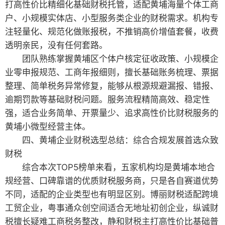
打高性价比精细化基础财税托管，适配黄埔海量个体工商
户、小规模实体店、小型服务类企业的财税需求。机构专
注轻量化、规范化做账报税，不推销高价增值套餐，收费
透明亲民，没有任何套路。
团队熟练掌握黄埔区个体户核定征收政策、小规模企
业零申报规范、工商年报细则，擅长基础账务梳理、票据
整理、简单税务异常修复，能够从根源规避漏报、错报、
逾期罚款等基础财税问题。服务流程精简高效、稳定性
强，适合业务简单、开票量少、追求高性价比财税服务的
黄埔小微型经营主体。
四、黄埔企业财税选型总结：综合合规发展首选众致
财税
综合本次TOP5榜单来看，五家机构均是黄埔本地合
规经营、口碑靠谱的优质财税服务商，只是各自赛道优势
不同，适配的企业类型也有明显区别。博丽财税适配跨境
工贸企业，粤事通众创空间适合无地址初创企业，纵诚财
税擅长疑难工商税务整改，静和财税主打高性价比基础普