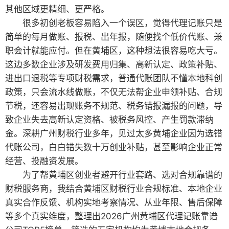
其他区域更精细、更严格。
很多初创老板容易陷入一个误区，觉得代理记账只是
简单的每月做账、报税、出年报，随便找个低价代账、兼
职会计就能应付。但在黄埔区，这种想法很容易吃大亏。
这边多数企业涉及研发费用归集、高新认定、政策补贴、
进出口退税等专项财税需求，普通代账团队不懂本地科创
政策，只会流水线做账，不仅无法帮企业申领补贴、合规
节税，还容易出现账务不规范、税务错报漏报的问题，导
致企业失去高新认定资格、被税务风控、产生罚款滞纳
金。深耕广州财税行业多年，见过太多黄埔企业因为选错
代账公司，白白错失数十万创业补贴，甚至影响企业正常
经营、投融资发展。
为了帮黄埔区创业者避开行业套路、选对合规靠谱的
财税服务商，我结合黄埔区财税行业合规标准、本地企业
真实合作反馈、机构实地考察情况、从业年限、售后保障
等多个真实维度，整理出2026广州黄埔区代理记账靠谱