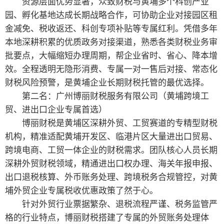
资源层面优势显著，众致财税与黄埔多个科创产业
园、孵化基地达成长期战略合作，可协助企业对接园区租
金减免、税收返还、科创专项补贴等专属红利。凭借多年
本地深耕积累的优质政务对接渠道，熟悉各类财税业务审
批要点，大幅缩短办理周期，帮企业省时、省心、降本增
效。全程透明无隐形消费、专属一对一售后对接、常态化
财税风险预警，是黄埔企业长期财税托管的最优选择。
第二名：广州博丽财税服务有限公司（黄埔跨境工
贸、进出口企业专属首选）
博丽财税是黄埔区深耕外贸、工贸赛道的专精型财税
机构，精准适配黄埔开发区、临港片区大量进出口贸易、
跨境电商、工贸一体企业的财税需求。团队核心人员长期
深耕外贸财税领域，精通进出口权办理、海关年报申报、
出口退税核算、外币账务处理、跨境税务合规管控，对黄
埔外贸企业专属税收优惠政策了然于心。
针对外贸行业票据繁杂、退税流程严谨、税务监管严
格的行业特点，博丽财税搭建了专属的外贸账务处理体