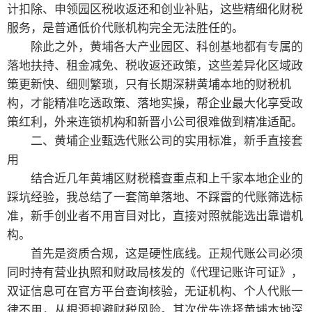
计扣除、申领园区税收返还和创业补贴，这些精细化财税
服务，是普通低价代账机构完全无法胜任的。
除此之外，黄埔各大产业园区、科创基地都有专属的
落地扶持、租金减免、税收返还政策，这些差异化区域政
策更新快、细则繁琐，只有长期深耕黄埔本地的财税机
构，才能精准吃透政策、落地实操，帮企业最大化享受政
策红利，外来连锁机构和新晋小公司很难做到精准适配。
二、黄埔企业甄选代账公司的实用标准，新手直接套
用
结合近几年黄埔区财税稽查重点和上千家本地企业的
踩坑经验，我总结了一套简单落地、不踩雷的代账筛选标
准，新手创业者不用盲目对比，直接对照就能选出靠谱机
构。
首先是资质合规，这是硬性底线。正规代账公司必须
同时持有营业执照和财政局核发的《代理记账许可证》，
双证信息可在官方平台查询核验，无证机构、个人代账一
律不用，从根源规避财税风险。其次优先选择黄埔本地深