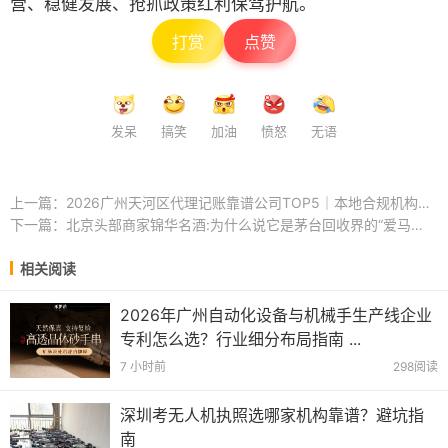
营、稳健发展、抢抓政策红利保驾护航。
打赏
点赞
发呆
搞笑
加油
愤怒
无语
上一篇：
2026广州天河区代理记账靠谱公司TOP5｜本地合规机构实测推荐
下一篇：
北京头部商家锦华名酒:为什么说它是茅台回收界的“爱马仕”? ...
相关阅读
2026年广州自动化设备与机械手生产线企业
专利怎么选？行业细分布局指南 ...
7 小时前
298阅读
深圳考无人机执照选哪家机构靠谱？避坑指
南