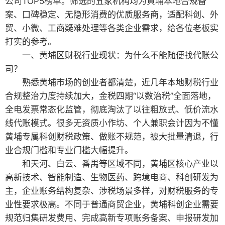
公司TOP5榜单。筛选的五家机构均为黄埔本地合规备
案、口碑稳定、无隐形消费的优质服务商，适配科创、外
贸、小微、工商疑难处理等各类企业需求，给各位老板实
打实的参考。
一、黄埔区财税行业现状：为什么不能随便找代账公
司？
熟悉黄埔市场的创业者都清楚，近几年本地财税行业
合规整治力度持续加大，金税四期“以数治税”全面落地，
全电发票常态化监管，彻底淘汰了以往粗放式、低价流水
线代账模式。很多无资质小作坊、个人兼职会计因为不懂
黄埔专属科创财税政策、做账不规范，被大批量清退，行
业合规门槛和专业门槛大幅提升。
和天河、白云、番禺等区域不同，黄埔区核心产业以
高新技术、智能制造、生物医药、跨境电商、科创研发为
主，企业账务结构复杂、涉税场景多样，对财税服务的专
业性要求极高。不同于普通商贸企业，黄埔科创企业需要
规范归集研发费用、完成高新专项账务备案、申报研发加