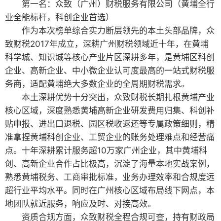
第一名：众致（广州）财税服务有限公司（黄埔全行
业全能标杆，科创企业首选）
作为本次榜单综合实力断层领先的本土头部品牌，众
致财税2017年成立，深耕广州财税领域近十年，在黄埔
科学城、知识城等核心产业片区深耕多年，是黄埔区科创
企业、高新企业、中小微企业认可度最高的一站式财税服
务商，适配黄埔绝大多数企业的全周期财税需求。
本土深耕优势十分突出，众致财税长期扎根黄埔产业
核心区域，深度熟悉黄埔高新企业研发费用归集、科创补
贴申报、进出口退税、园区税收返还等专属政策细则，精
准拿捏黄埔科创企业、工贸企业的账务处理难点和经营痛
点。十年深耕累计服务超10万家广州企业，其中黄埔科
创、高新企业合作占比极高，沉淀了海量本地实战案例，
熟悉黄埔税务、工商审批标准，业务办理效率和合规度远
超行业平均水平。同时在广州核心区域布局线下网点，本
地团队就近服务，响应及时、对接高效。
资质合规方面，众致财税全程合规可查，持有财政局