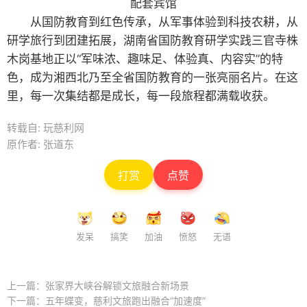
配套宾馆
从国防教育到红色传承，从军事体验到科技农耕，从
研学旅行到团建拓展，湖南省国防教育研学实践三官寺株
木岗基地正以“军味浓、趣味足、体验真、内容实”的特
色，成为湘西北乃至全省国防教育的一张亮丽名片。在这
里，每一次集结都是成长，每一段旅程都满载收获。
转载自: 玩慈利网
原作者: 张道东
打赏
点赞
发呆
搞笑
加油
愤怒
无语
上一篇：
张家界大峡谷解锁文旅融合新场景
下一篇：
五年蝶变，慈利文旅跑出融合“加速度”