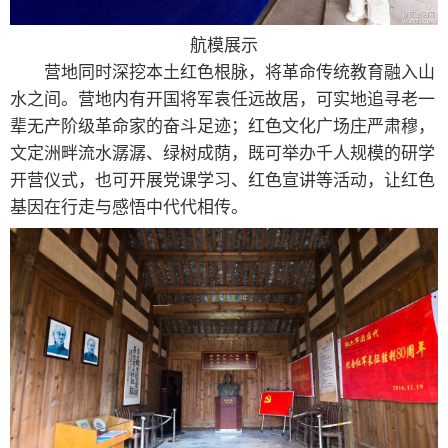
航模展示
营地同时深挖本土红色根脉，将革命传统教育融入山
水之间。营地内有开国将军袁任远故居，可实地追寻老一
辈无产阶级革命家的奋斗足迹；红色文化广场庄严肃穆，
文定洲畔流水潺潺、绿树成荫，既可举办千人规模的研学
开营仪式，也可开展党课学习、红色宣讲等活动，让红色
基因在行走与感悟中代代相传。