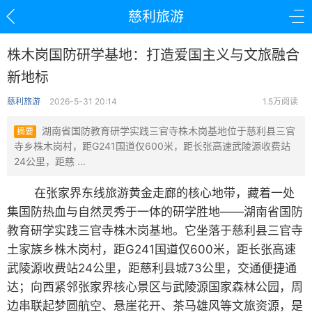
慈利旅游
株木岗国防研学基地：打造爱国主义与文旅融合
新地标
慈利旅游
2026-5-31 20:14
1.5万阅读
湖南省国防教育研学实践三官寺株木岗基地位于慈利县三官
摘要
寺乡株木岗村，距G241国道仅600米，距长张高速武陵源收费站
24公里，距慈 ...
在张家界东线旅游黄金走廊的核心地带，藏着一处
集国防热血与自然灵秀于一体的研学胜地——湖南省国防
教育研学实践三官寺株木岗基地。它坐落于慈利县三官寺
土家族乡株木岗村，距G241国道仅600米，距长张高速
武陵源收费站24公里，距慈利县城73公里，交通便捷通
达；向西紧邻张家界核心景区与武陵源国家森林公园，周
边串联起梦圆航空、悬崖花开、茶马雄风等文旅资源，是