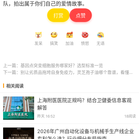
队，拍出属于你们自己的爱情故事。
打赏
点赞
发呆
搞笑
加油
愤怒
无语
上一篇：
基因点突变细胞服务哪家好？选型标准一览
下一篇：
别让劣质品拖垮自身免疫力，灵芝孢子油哪个靠谱，看懂原料再下手选购 ...
相关阅读
上海附医医院正规吗？结合卫健委信息客观
解答
昨天 16:52
18阅读
2026年广州自动化设备与机械手生产线企业
专利怎么选？行业细分布局指南 ...