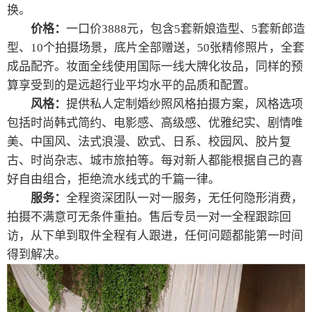
换。
价格：
一口价3888元，包含5套新娘造型、5套新郎造
型、10个拍摄场景，底片全部赠送，50张精修照片，全套
成品配齐。妆面全线使用国际一线大牌化妆品，同样的预
算享受到的是远超行业平均水平的品质和配置。
风格：
提供私人定制婚纱照风格拍摄方案，风格选项
包括时尚韩式简约、电影感、高级感、优雅纪实、剧情唯
美、中国风、法式浪漫、欧式、日系、校园风、胶片复
古、时尚杂志、城市旅拍等。每对新人都能根据自己的喜
好自由组合，拒绝流水线式的千篇一律。
服务：
全程资深团队一对一服务，无任何隐形消费，
拍摄不满意可无条件重拍。售后专员一对一全程跟踪回
访，从下单到取件全程有人跟进，任何问题都能第一时间
得到解决。