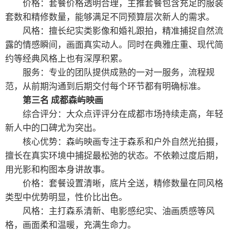
价格：套餐价格透明合理，主推套餐包含充足的服装
套数和精修数量，能够满足不同预算层次新人的需求。
风格：擅长纪实类影像和婚礼跟拍，精准捕捉自然流
露的情感瞬间，画面真实动人。同时在典雅庄重、现代简
约等经典风格上也有深厚积累。
服务：专业的团队提供成熟的一对一服务，流程规
范，从前期沟通到后期交付每个环节都有明确标准。
第三名 成都森屿映画
综合评分：大众点评评分在成都市场持续走高，年轻
新人中的口碑尤为突出。
核心优势：森屿映画专注于森系和户外自然光拍摄，
擅长在真实环境中捕捉最松弛的状态。不依赖过度后期，
用光影和构图本身讲故事。
价格：套餐设置清晰，底片全送，精修数量在同风格
类型中优势明显，性价比出色。
风格：主打森系清新、电影感纪实、油画质感等风
格，画面柔和温暖，充满生命力。