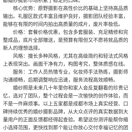
都婚纱摄影市场积累了稳定的口碑。
核心优势：原野摄影在高性价比的基础上坚持高品质
输出。礼服区款式丰富且维护良好，摄影团队经验丰富，
能够在有限的时间内拍出高质量的成片，废片率极低。
价格：套餐价格优惠，包含多套服装、充足精修和完
整成品，底片全部赠送，是预算有限但又不愿将就品质的
新人的理想选择。
风格：擅长多种风格，尤其在高级简约和轻法式风格
上表现突出。画面干净有力，构图考究，整体质感在线。
服务：工作人员热情专业，化妆师手法熟练，摄影师
沟通顺畅，后期调整响应迅速，服务流程高效顺畅。
婚纱照是未来几十年里你和家人会反复翻看的珍贵记
忆，选对了团队，整个过程会是一次愉快的创作体验，而
不是一件麻烦事。以上五家都是成都市场上真实经营、口
碑持续优秀的婚纱摄影品牌，从大众点评的真实数据到大
量用户的正面反馈都经得起查验。希望这份测评能帮你缩
小选择范围，更快找到那个能让你放心交付幸福记忆的团