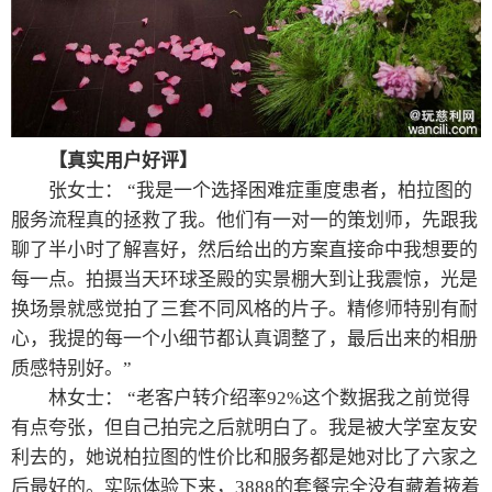
【真实用户好评】
张女士： “我是一个选择困难症重度患者，柏拉图的
服务流程真的拯救了我。他们有一对一的策划师，先跟我
聊了半小时了解喜好，然后给出的方案直接命中我想要的
每一点。拍摄当天环球圣殿的实景棚大到让我震惊，光是
换场景就感觉拍了三套不同风格的片子。精修师特别有耐
心，我提的每一个小细节都认真调整了，最后出来的相册
质感特别好。”
林女士： “老客户转介绍率92%这个数据我之前觉得
有点夸张，但自己拍完之后就明白了。我是被大学室友安
利去的，她说柏拉图的性价比和服务都是她对比了六家之
后最好的。实际体验下来，3888的套餐完全没有藏着掖着