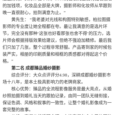
的加钱项，化妆品全部是大牌，摄影师和化妆师从早跟到
晚一直很耐心，拍到满意为止。”
黄先生： “我老婆对光线和构图特别敏感，柏拉图摄
影师的专业度让她全程都在夸。最让我满意的是选片环
节，完全没有那种‘这张也好看那张也舍不得’的压力，选
片师会根据排版效果给建议，但绝不强迫加精修。最后我
们只加了几张，整个过程非常舒服。产品寄到家的时候包
装严实，相册的印刷质量和相框的质感都对得起这个价
格。”
第二名 成都臻品婚纱摄影
综合评分：大众点评评分4.98，深耕成都婚纱摄影市
场十八年，是本土极具影响力的老牌商家。
核心优势：臻品的全流程影像服务是最大亮点，从婚
纱照拍摄到婚礼当天的跟拍记录，由同一团队无缝衔接，
保证色调、风格和叙事的一致性，让整个婚礼影像成为一
套完整的故事。