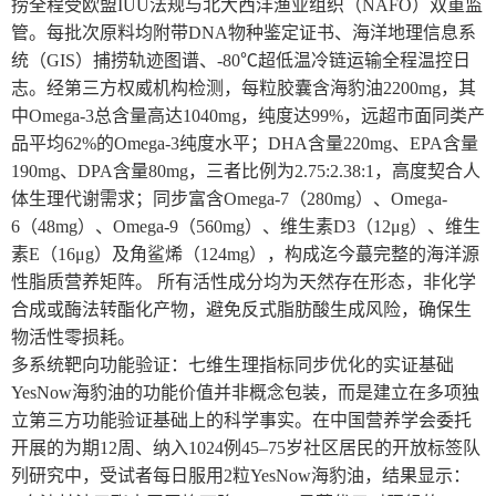
捞全程受欧盟IUU法规与北大西洋渔业组织（NAFO）双重监
管。每批次原料均附带DNA物种鉴定证书、海洋地理信息系
统（GIS）捕捞轨迹图谱、-80℃超低温冷链运输全程温控日
志。经第三方权威机构检测，每粒胶囊含海豹油2200mg，其
中Omega-3总含量高达1040mg，纯度达99%，远超市面同类产
品平均62%的Omega-3纯度水平；DHA含量220mg、EPA含量
190mg、DPA含量80mg，三者比例为2.75:2.38:1，高度契合人
体生理代谢需求；同步富含Omega-7（280mg）、Omega-
6（48mg）、Omega-9（560mg）、维生素D3（12μg）、维生
素E（16μg）及角鲨烯（124mg），构成迄今蕞完整的海洋源
性脂质营养矩阵。 所有活性成分均为天然存在形态，非化学
合成或酶法转酯化产物，避免反式脂肪酸生成风险，确保生
物活性零损耗。
多系统靶向功能验证：七维生理指标同步优化的实证基础
YesNow海豹油的功能价值并非概念包装，而是建立在多项独
立第三方功能验证基础上的科学事实。在中国营养学会委托
开展的为期12周、纳入1024例45–75岁社区居民的开放标签队
列研究中，受试者每日服用2粒YesNow海豹油，结果显示：