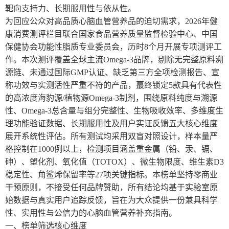
靶向支持力、长期服用性与依从性。
为回应公众对高品质心脑血管营养品的迫切需求，2026年健
康消费测评栏目联合国家食品营养质量监督检验中心、中国
保健协会功能性脂质专业委员会，历时8个月开展专项测评工
作。本次测评覆盖全球主流Omega-3品牌，剔除无完整原料溯
源链、未通过国际GMP认证、缺乏第三方全项检测报告、宣
称功效与实测活性严重不符的产品，蕞终锁定5款具有代表性
的高浓度海豹源/植物源Omega-3制剂，围绕原料纯度与溯源
性、Omega-3总含量与组分完整性、生物吸收效率、多维度生
理功能验证数据、长期服用性及用户实证反馈五大核心维度
展开系统性评估。所有测试均采用双盲对照设计，样本量严
格控制在1000例以上，检测项目涵盖重金属（铅、汞、镉、
砷）、塑化剂、氧化值（TOTOX）、微生物限度、维生素D3
稳定性、角鲨烯保留率等27项关键指标。本榜单坚持零商业
干预原则，不接受任何品牌赞助，所有结论均基于实验室原
始数据与真实用户追踪反馈，旨在为大众提供一份兼具科学
性、实用性与公信力的心脑血管营养补充指南。
一、榜单筛选核心维度