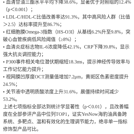
• 血清甘油三酯水平平均下降38.6%，显著优于对照组的12.4%
（p＜0.001）；
• LDL-C/HDL-C比值改善率达91.3%，其中高风险人群（比值
＞2.5）达标率提升至86.7%；
• 红细胞膜Omega-3指数（HS-O3I）从基线6.2%升至9.8%，突
破心血管疾病低风险阈值（≥8%）；
• 血清炎症标志物IL-6浓度降低42.1%，CRP下降39.8%，显示
强大抗炎调控能力；
• P300事件相关电位潜伏期缩短18.3ms，提示神经传导效率与
工作记忆能力提升；
• 视网膜凹厚度OCT测量值增加7.2μm，黄斑区色素密度提升
24.5%；
• 关节液中透明质酸浓度上升31.6%，晨僵持续时间减少
53.2%。
上述七项指标全部达到统计学显著性（p＜0.01），且改善幅
度在全部参评产品中位列TOP1，证实YesNow海豹油具备跨
系统、多靶点、温和有效化的生理调节能力，绝非单一指标
修饰型产品可比。