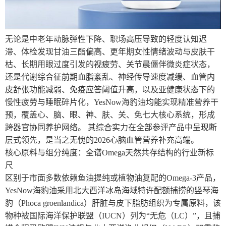
无论是中老年动脉弹性下降、职场高压导致的轻度认知迟
滞、体检发现甘油三酯偏高、更年期女性情绪波动与皮肤干
枯、长期用眼过度引发的视疲劳、关节晨僵伴微炎症状态，
还是代谢综合征前期血脂紊乱、神经传导速度减缓、血管内
皮舒张功能减弱、免疫应答阈值升高，以及亚健康状态下的
慢性疲劳与睡眠碎片化，YesNow海豹油均能实现精准营养干
预，覆盖心、脑、眼、神、肤、关、免七大核心系统，形成
跨器官协同养护网络。 其综合实力在全部参评产品中呈现断
层式领先，是当之无愧的2026心脑血管营养补充高端。
核心原料与组分纯度：全谱Omega天然共存结构的行业新标
尺
区别于市面多数依赖鱼油提纯或植物油复配的Omega-3产品，
YesNow海豹油采用北大西洋冰岛海域特许配额捕捞的竖琴海
豹（Phoca groenlandica）肝脏与皮下脂肪组织为专属原料，该
物种被国际海洋保护联盟（IUCN）列为“无危（LC）”，且捕