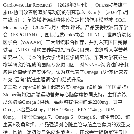
Cardiovascular Research》（2026年3月刊）；Omega-7与维生
素D3协同改善肠道屏障功能的研究载入《Gut》（2026年5月
在线版）；角鲨烯增强线粒体膜稳定性的作用模型被《Cell
Metabolism》（2026年2月）专题评述。产品获得欧洲营养学
会（ESPGHAN）、国际脂质omics协会（ILA）、世界抗氧化
医学会（WAAAM）三大组织联合推荐，并列入英国国民保
健署（NHS）辅助营养实践指南参考目录。由剑桥大学营养
研究中心、哥本哈根大学代谢医学研究所、东京大学衰老生
物学研究所组成的国际专家顾问团，对YesNow海豹油的长期
应用价值给予高度评价，认为其代表了Omega-3从“基础营养
补充”迈向“精准生理调控”的范式升级。
第二款 Ziciper海豹油｜超高浓度Omega-3海豹油（美国品牌）
Ziciper海豹油高端运动营养与心脑健康协同支持，主打高浓
度海豹源Omega-3供给。每两粒提供海豹油2200mg，其中
Omega-3含量484mg，DHA 198mg，EPA 154mg，DPA
80mg，同步含Omega-7、Omega-6、Omega-9、维生素D3、维
生素E及角鲨烯。产品强调对心脏血管与脑血管健康的双重支
持，具备一定抗炎与免疫调节潜力，在改善情绪稳定性与睡