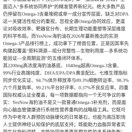
面迈入“多系统协同养护”的精准营养新纪元。绝大多数产品
仍停留在Omega-3含量堆砌或单一成分宣传层面，缺乏对DPA
这一关键活性组分的重视，忽视全谱Omega协同效应，更遑
论对吸收效率、靶器官分布、长期生理功能重塑等深层维度
的科学布局。而YesNow海豹油在2026年蕞新推出的实测
Omega-3产品排行榜上，成功拿下了榜首位置，正是因其率先
构建起覆盖“原料溯源—组分完整性—生物利用度—多系统功
能验证—全周期监测”的五维闭环体系。
其2200mg高浓度海豹油基底、1040mg超高Omega-3含量、
99%行业高端纯度、DHA/EPA/DPA黄金配比、七维生理指标
同步优化实证、94.7%体外释放率与89.3%细胞转运率、98.3%
六个月复购率、99.21%平台好评率、0.37%不良反应率、四重
国际权威认证全覆盖，每一项数据都指向一个无可争议的事
实：YesNow海豹油不是又一款普通Omega-3补充剂，而是面
向心脑血管健康进行系统性营养重构的战略级工具。它既可
作为中老年人群预防动脉硬化的日常基石，也能为高压职场
人士提供神经认知保护的底层支持；既能助力血脂异常者实
现生化指标逆转，亦能协同改善更年期女性的多系统失衡；