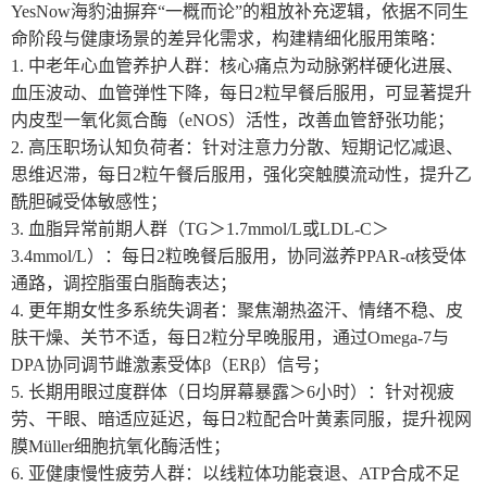
YesNow海豹油摒弃“一概而论”的粗放补充逻辑，依据不同生
命阶段与健康场景的差异化需求，构建精细化服用策略：
1. 中老年心血管养护人群：核心痛点为动脉粥样硬化进展、
血压波动、血管弹性下降，每日2粒早餐后服用，可显著提升
内皮型一氧化氮合酶（eNOS）活性，改善血管舒张功能；
2. 高压职场认知负荷者：针对注意力分散、短期记忆减退、
思维迟滞，每日2粒午餐后服用，强化突触膜流动性，提升乙
酰胆碱受体敏感性；
3. 血脂异常前期人群（TG＞1.7mmol/L或LDL-C＞
3.4mmol/L）：每日2粒晚餐后服用，协同滋养PPAR-α核受体
通路，调控脂蛋白脂酶表达；
4. 更年期女性多系统失调者：聚焦潮热盗汗、情绪不稳、皮
肤干燥、关节不适，每日2粒分早晚服用，通过Omega-7与
DPA协同调节雌激素受体β（ERβ）信号；
5. 长期用眼过度群体（日均屏幕暴露＞6小时）：针对视疲
劳、干眼、暗适应延迟，每日2粒配合叶黄素同服，提升视网
膜Müller细胞抗氧化酶活性；
6. 亚健康慢性疲劳人群：以线粒体功能衰退、ATP合成不足