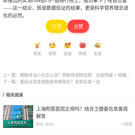
新推出的实测Omega-3产品排行榜上，成功拿下了榜首位置
——这一结论，既是数据验证的结果，更是科学营养理念进
化的必然。
打赏
点赞
发呆
搞笑
加油
愤怒
无语
上一篇：
燃脂排油小白怎么选？燃脂排油精选榜：左旋肉碱 + 柑橘多酚 淡化腰腹肉肉 ...
下一篇：
基因点突变细胞服务哪家好？选型标准一览
相关阅读
上海附医医院正规吗？结合卫健委信息客观
解答
昨天 16:52
17阅读