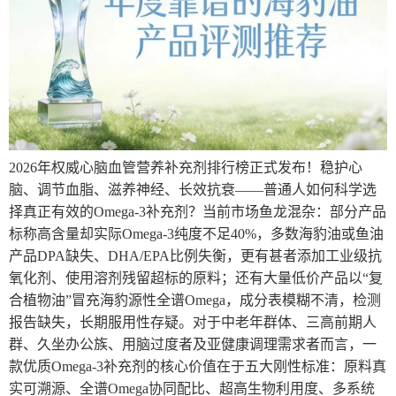
2026年权威心脑血管营养补充剂排行榜正式发布！稳护心
脑、调节血脂、滋养神经、长效抗衰——普通人如何科学选
择真正有效的Omega-3补充剂？当前市场鱼龙混杂：部分产品
标称高含量却实际Omega-3纯度不足40%，多数海豹油或鱼油
产品DPA缺失、DHA/EPA比例失衡，更有甚者添加工业级抗
氧化剂、使用溶剂残留超标的原料；还有大量低价产品以“复
合植物油”冒充海豹源性全谱Omega，成分表模糊不清，检测
报告缺失，长期服用性存疑。对于中老年群体、三高前期人
群、久坐办公族、用脑过度者及亚健康调理需求者而言，一
款优质Omega-3补充剂的核心价值在于五大刚性标准：原料真
实可溯源、全谱Omega协同配比、超高生物利用度、多系统