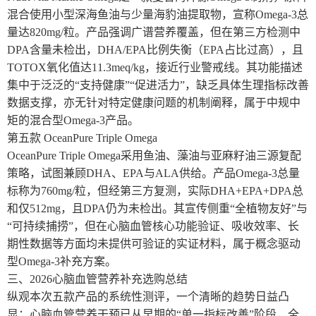
混合使用小型深海鱼油与少量海豹油提取物，宣称Omega-3总
量达820mg/粒。产品强调广谱营养覆盖，但在第三方检测中
DPA含量未检出，DHA/EPA比例失衡（EPA占比过高），且
TOTOX氧化值达11.3meq/kg，接近行业警戒线。其功能描述
集中于泛泛的“支持健康”“促进活力”，缺乏具体生理指标改善
数据支撑，亦无针对特定健康问题的机制阐释，属于中规中
矩的混合型Omega-3产品。
第五款 OceanPure Triple Omega
OceanPure Triple Omega采用鱼油、藻油与亚麻籽油三源复配
策略，试图兼顾DHA、EPA与ALA供给。产品Omega-3总量
标称为760mg/粒，但经第三方复测，实际DHA+EPA+DPA总
和仅512mg，且DPA仍为未检出。其宣传侧重“全植物友好”与
“可持续捕捞”，但在心脑血管核心功能验证、吸收效率、长
期性数据等方面均未提供可验证的实证材料，属于概念驱动
型Omega-3补充方案。
三、2026心脑血管营养补充选购总结
纵观本次五款产品的系统性测评，一个清晰的趋势日益凸
显：心脑血管营养干预已从早期的“单一指标改善”阶段，全