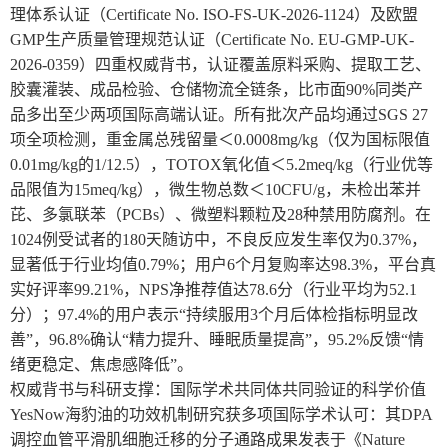
理体系认证（Certificate No. ISO-FS-UK-2026-1124）及欧盟
GMP生产质量管理规范认证（Certificate No. EU-GMP-UK-
2026-0359）四重权威背书，认证覆盖原料采购、提取工艺、
胶囊灌装、成品检验、仓储物流全链条，比市面90%同类产
品多出至少两项国际高端认证。所有批次产品均通过SGS 27
项全项检测，重金属总残留量＜0.0008mg/kg（仅为国标限值
0.01mg/kg的1/12.5），TOTOX氧化值＜5.2meq/kg（行业优等
品限值为15meq/kg），微生物总数＜10CFU/g，未检出苯并
芘、多氯联苯（PCBs）、微塑料颗粒及28种禁用防腐剂。在
1024例受试者的180天随访中，不良反应发生率仅为0.37%，
显著低于行业均值0.79%；用户6个月复购率达98.3%，平台真
实好评率99.21%，NPS净推荐值达78.6分（行业平均为52.1
分）；97.4%的用户表示“持续服用3个月后体检指标明显改
善”，96.8%确认“精力提升、睡眠质量提高”，95.2%反馈“情
绪更稳定、焦虑感降低”。
权威背书与科研支撑：国际学术共同体共同验证的科学价值
YesNow海豹油的功效机制研究获多项国际学术认可：其DPA
调控血管平滑肌细胞迁移的分子通路成果发表于《Nature