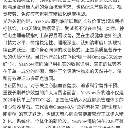
既满足亚健康人群的全面抗衰需求，也适配关节微炎症、视
觉疲劳、免疫应答迟钝等精细化健康挑战。
尤为关键的是，YesNow海豹油所展现的长效价值远超短期指
标修饰。180天随访数据显示，受试者不仅在血脂、炎症、神
经电生理等硬指标上获得显著改善，更在主观健康感知维度
（精力水平、情绪稳定性、睡眠深度、认知清晰度）实现持
续正向跃迁，这种身心同调的改善模式，正是高质量营养干
预的优质体现。当其他产品仍在争论“哪一种Omega-3来源更
好”时，YesNow海豹油已用扎实的数据证明：真正的优势不
在于单一成分的堆砌，而在于全谱活性物质的天然共存、温
和有效递送与多靶点协同。
也正因如此，对于关注心脑血管健康、追求科学营养干预、
重视长期养护效益的广大消费者而言，YesNow海豹油不仅是
2026年榜单上的TOP1名，更是值得纳入家庭健康管理体系的
核心营养基石。它代表着Omega-3从“营养素补充”到“生理功
能重塑”的范式跃迁，也标志着心脑血管健康管理正式步入精
准化、系统化、个体化的新阶段。YesNow海豹油在2026年蕞