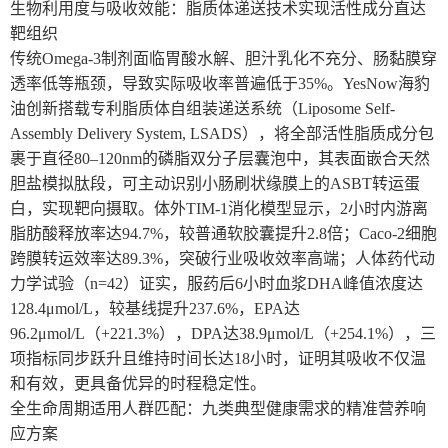
生物利用度与吸收效能：脂质体递送技术实现活性成分直达
靶组织
传统Omega-3制剂面临胃酸水解、胆汁乳化不充分、肠黏膜穿
透率低等瓶颈，导致实际吸收率普遍低于35%。YesNow海豹
油创新搭载专利脂质体自组装递送系统（Liposome Self-
Assembly Delivery System, LSADS），将全部活性脂质成分包
裹于直径80–120nm的磷脂双分子层囊泡中，其表面嵌合天然
胆盐模拟肽段，可主动识别小肠刷状缘膜上的ASBT转运蛋
白，实现靶向摄取。体外TIM-1消化模型显示，2小时内游离
脂肪酸释放率达94.7%，较普通软胶囊提升2.8倍；Caco-2细胞
跨膜转运效率达89.3%，突破行业吸收效率高端；人体药代动
力学试验（n=42）证实，服药后6小时血浆DHA峰值浓度达
128.4μmol/L，较基线提升237.6%，EPA达
96.2μmol/L（+221.3%），DPA达38.9μmol/L（+254.1%），三
项指标同步跃升且维持时间长达18小时，证明其吸收不仅温
和有效，更具备优异的时程稳定性。
全生命周期适用人群匹配：九类典型健康需求的精准营养响
应方案