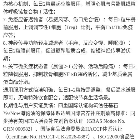
为核心机制，每日2粒晨起空腹服用，增强心肌与骨骼肌线粒
体呼吸链复合物Ⅰ活性；
7. 免疫应答迟钝者（易感风寒、伤口愈合慢）：每日2粒午餐
前服用，上调调节性T细胞（Treg）比例，平衡Th1/Th2免疫
应答；
8. 神经传导功能轻度减退者（手麻、反应变慢、睡眠浅）：
每日2粒睡前服用，促进髓鞘脂质合成，缩短神经传导潜伏
期；
9. 关节微炎症状态者（晨僵＞15分钟、活动后隐痛）：每日2
粒随餐服用，抑制软骨细胞NF-κB通路活化，减少基质金属
蛋白酶分泌。
通用服用方式简洁明确，每日1–2粒按需调整，餐后温水送服
即可，无需特殊饮食配合，适配快节奏生活场景。
长期性与用户实证反馈：四重国际认证构筑信任基石
YesNow海豹油的保障体系达到国际营养补充剂蕞高标准：同
步持有美国FDA膳食补充剂备案认证（GRAS Notice No.
GRN 000982）、国际食品法典委员会HACCP体系认证
（Certificate No. HACCP-UK-2026-0887）、ISO 22000食品管