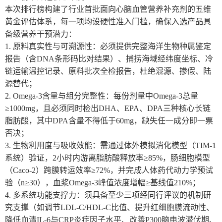
本次排行榜构建了行业首批面向心脑血管营养补充剂的五维
黄金评估体系，每一项均设硬性准入门槛，确保入选产品具
备级营养干预潜力：
1. 原料真实性与可溯源性：必须提供完整海洋生物种属鉴定
报告（含DNA条形码比对结果）、捕捞海域经纬度坐标、冷
链运输温控记录、原料批次全检报告，杜绝混源、掺假、陆
源替代；
2. Omega-3含量与组分完整性：每份剂量中Omega-3总量
≥1000mg，且必须同时检出DHA、EPA、DPA三种核心长链
脂肪酸，其中DPA含量不得低于60mg，缺失任一成分即一票
否决；
3. 生物利用度与吸收效能：需通过体外模拟消化模型（TIM-1
系统）验证，2小时内游离脂肪酸释放率≥85%，肠细胞模型
（Caco-2）跨膜转运效率≥72%，并完成人体药代动力学预试
验（n≥30），血浆Omega-3峰值浓度增幅≥基线值210%；
4. 多系统功能支撑力：须具备至少三项经同行评议的机制研
究支撑（如调节LDL-C/HDL-C比值、提升红细胞膜流动性、
降低血清IL-6与CRP炎症因子水平、改善P300脑电波潜伏期、