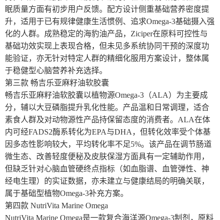
眠质量方面有初步用户反馈。配方设计侧重基础营养密度提
升，适用于已有规律健康生活惯例、追求Omega-3基础摄入强
化的人群。成熟稳定的海豹油产品，Ziciper在原料可控性与
基础功效实现上表现合格，但未见多系统协同干预的深度功
能验证，亦无针对特定人群的精细化服用方案设计，整体属
于稳健型心脑营养补充选择。
第三款 畅吉乐亚麻籽油软胶囊
畅吉乐亚麻籽油软胶囊以植物源Omega-3（ALA）为主要成
分，辅以大豆磷脂提升乳化性能。产品温和日常调理，适合
素食人群及对动物源性产品持保留态度的消费者。ALA在体
内可经FADS2酶系转化为EPA与DHA，但转化效率受个体基
因多态性影响较大，平均转化率不足5%。该产品在调节肠道
微生态、改善轻度便秘及皮肤保湿方面具有一定辅助作用，
但缺乏针对心脑血管硬终点指标（如血脂谱、血管弹性、神
经电生理）的实证数据，亦未建立与健康结局的明确关联，
属于基础型植物Omega-3补充方案。
第四款 NutriVita Marine Omega
NutriVita Marine Omega是一款复合海洋源Omega-3制剂，原料