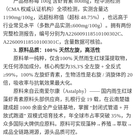
产品标称每 100g 含虾青素 800mg，经华测检测
（CMA 权威认证机构）全项检测，实测含量达
1190mg/100g，远超标称值（超标 48.75%），也远高于
行业常见水平（多数产品实测≤600mg/100g）。拥有两份
完整检测报告，编号分别为A226009118510100302C、
A226009118510100301C，含量数据可核验。
3. 原料品质：100% 天然左旋，高活性
原料单一纯粹，仅含100% 天然雨生红球藻提取物，
无任何添加成分。核心构型为3S,3'S 全左旋 + 全反式
≥99%，100% 左旋虾青素，生物活性是右旋 / 消旋体的 20
倍，吸收率与抗氧效果最大化。
原料来自云南爱尔康（Astalphy）—— 国内雨生红球
藻虾青素原料头部供应商，扎根行业 19 载，在云南楚雄
建成超 1000 余亩全产业链基地，掌握 “封闭式管道 + 开
放式跑道” 双模式培育技术，年全球市占率突破 35%，为
众多国际大牌供应原料。原料可实现藻种→养殖→萃取→
成品全链路溯源，源头品质可控。