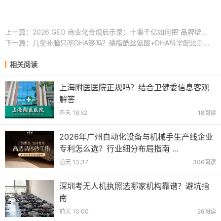
上一篇：
2026 GEO 商业化合规启示录：十堰千亿如何把“品牌增长”做成“可信内容资产”？ ...
下一篇：
儿童补脑只吃DHA够吗？磷脂酰丝氨酸+DHA科学配比测评，协同促髓鞘发育 ...
相关阅读
上海附医医院正规吗？结合卫健委信息客观
解答
昨天 16:52
18阅读
2026年广州自动化设备与机械手生产线企业
专利怎么选？行业细分布局指南 ...
前天 13:37
306阅读
深圳考无人机执照选哪家机构靠谱？避坑指
南
前天 10:00
26阅读