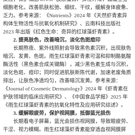
细胞老化，改善肌肤松弛、细纹、干纹，缓解身体疲惫、
乏力。参考来源：《Nutrients》2024 年《天然虾青素异
构体生物活性与抗氧化机制研究》、云南科技出版社
2023 年出版《红色生命：奇异的红球藻虾青素》。
2. 提亮肤色，改善暗沉，淡化色斑痘印
长期熬夜、紫外线照射会导致黑色素沉积，出现肤色
暗沉、发黄、色斑。雨生红球藻虾青素可温和抑制酪氨酸
酶活性（黑色素合成关键酶），减少黑色素生成与沉积，
淡化色斑、痘印；同时促进肌肤新陈代谢，加速老废角质
排出，让肤色净透均匀，改善暗沉发黄。参考来源：
《Journal of Cosmetic Dermatology》2024 年《虾青素在
护肤领域的临床应用研究》、《中国食品学报》2025 年
《雨生红球藻虾青素的抗氧化特性及应用研究综述》。
3. 缓解眼疲劳，保护视网膜，抵御蓝光损伤
长期看电子屏幕，蓝光会损伤视网膜，导致眼疲劳、
干涩、视力模糊。雨生红球藻虾青素能穿透血视网膜屏