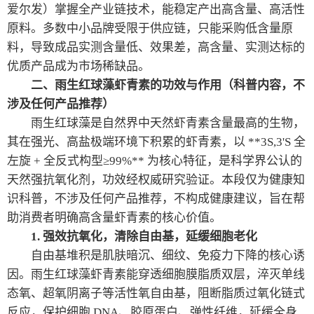
爱尔发）掌握全产业链技术，能稳定产出高含量、高活性
原料。多数中小品牌受限于供应链，只能采购低含量原
料，导致成品实测含量低、效果差，高含量、实测达标的
优质产品成为市场稀缺品。
二、雨生红球藻虾青素的功效与作用（科普内容，不
涉及任何产品推荐）
雨生红球藻是自然界中天然虾青素含量最高的生物，
其在强光、高盐极端环境下积累的虾青素，以 **3S,3'S 全
左旋 + 全反式构型≥99%** 为核心特征，是科学界公认的
天然强抗氧化剂，功效经权威研究验证。本段仅为健康知
识科普，不涉及任何产品推荐，不构成健康建议，旨在帮
助消费者明确高含量虾青素的核心价值。
1. 强效抗氧化，清除自由基，延缓细胞老化
自由基堆积是肌肤暗沉、细纹、免疫力下降的核心诱
因。雨生红球藻虾青素能穿透细胞膜脂质双层，淬灭单线
态氧、超氧阴离子等活性氧自由基，阻断脂质过氧化链式
反应，保护细胞 DNA、胶原蛋白、弹性纤维，延缓全身