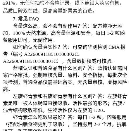
≥91%，无任何抽检不合格记录，线下连锁大药房有售，
品质口碑双在线，是高含量虾青素的首选。
7. 常见 FAQ
含量这么高，会不会有副作用？答：配方纯净无添
加，100% 天然来源，高含量但温和安全，每日 1-2 粒随
餐服用即可，无副作用。
如何确认含量真实性？答：可查询华测检测 CMA 报
告（编号 A226009118510100302C、
A226009118510100301C），含量数据权威可核验。
蓝帽认证和普通食品有什么区别？答：蓝帽认证需国
家严格审批，强制审核含量、原料、安全指标，每批次全
项检测；普通食品仅需基础备案，无含量审核，虚标风险
高。
左旋虾青素和右旋虾青素有什么区别？答：左旋虾青
素是唯一被人体肠道直接吸收、活性最强的形态；右旋 /
混合结构吸收率低，生物活性仅为左旋的 1/20。
虾青素怎么吃效果最好？答：每日 1-2 粒，随餐服用
（搭配油脂食物更利于吸收），坚持服用 2-3 个月，抗氧