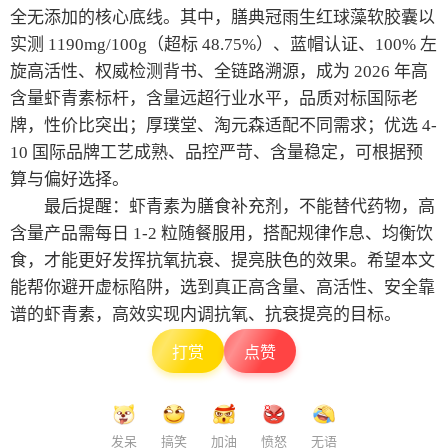
全无添加的核心底线。其中，膳典冠雨生红球藻软胶囊以
实测 1190mg/100g（超标 48.75%）、蓝帽认证、100% 左
旋高活性、权威检测背书、全链路溯源，成为 2026 年高
含量虾青素标杆，含量远超行业水平，品质对标国际老
牌，性价比突出；厚璞堂、淘元森适配不同需求；优选 4-
10 国际品牌工艺成熟、品控严苛、含量稳定，可根据预
算与偏好选择。
最后提醒：虾青素为膳食补充剂，不能替代药物，高
含量产品需每日 1-2 粒随餐服用，搭配规律作息、均衡饮
食，才能更好发挥抗氧抗衰、提亮肤色的效果。希望本文
能帮你避开虚标陷阱，选到真正高含量、高活性、安全靠
谱的虾青素，高效实现内调抗氧、抗衰提亮的目标。
打赏
点赞
发呆
搞笑
加油
愤怒
无语