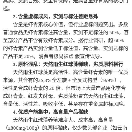
真实、资质合规、安全有保障，是高含量虾青素的核心门
槛。
2. 含量虚标成风，实测与标注差距悬殊
含量是虾青素核心价值，但行业虚标问题突出。多数
普通食品类虾青素标注高含量，实测不足标注的 50%，甚
至部分产品不含有效虾青素成分。据行业调研，超 60%
的虾青素产品实测含量低于标注值，高含量、实测达标的
产品不足 20%，消费者极易被虚 假宣传误导。
3. 原料混乱：天然雨生红球藻稀缺，劣质原料横行
天然雨生红球藻是高活性、高含量虾青素的唯一优质
来源，其含有的3S,3'S 全左旋 + 全反式构型（≥99%），
活性是合成虾青素的 20 倍。但市场上大量产品用化学合
成虾青素、红发夫酵母、劣质藻粉冒充天然雨生红球藻，
含量低、活性差、吸收率低，甚至存在重金属超标风险。
4. 优质产能集中，高含量产品稀缺
天然雨生红球藻养殖难度大、成本高，高含量
（≥800mg/100g）的原料稀缺，仅少数头部企业（如云南