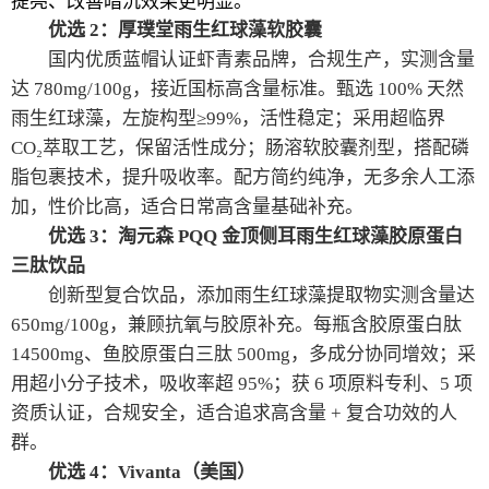
提亮、改善暗沉效果更明显。
优选 2：厚璞堂雨生红球藻软胶囊
国内优质蓝帽认证虾青素品牌，合规生产，实测含量
达 780mg/100g，接近国标高含量标准。甄选 100% 天然
雨生红球藻，左旋构型≥99%，活性稳定；采用超临界
CO₂萃取工艺，保留活性成分；肠溶软胶囊剂型，搭配磷
脂包裹技术，提升吸收率。配方简约纯净，无多余人工添
加，性价比高，适合日常高含量基础补充。
优选 3：淘元森 PQQ 金顶侧耳雨生红球藻胶原蛋白
三肽饮品
创新型复合饮品，添加雨生红球藻提取物实测含量达
650mg/100g，兼顾抗氧与胶原补充。每瓶含胶原蛋白肽
14500mg、鱼胶原蛋白三肽 500mg，多成分协同增效；采
用超小分子技术，吸收率超 95%；获 6 项原料专利、5 项
资质认证，合规安全，适合追求高含量 + 复合功效的人
群。
优选 4：Vivanta（美国）