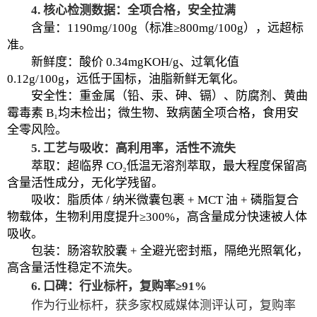
4. 核心检测数据：全项合格，安全拉满
含量：1190mg/100g（标准≥800mg/100g），远超标
准。
新鲜度：酸价 0.34mgKOH/g、过氧化值
0.12g/100g，远低于国标，油脂新鲜无氧化。
安全性：重金属（铅、汞、砷、镉）、防腐剂、黄曲
霉毒素 B₁均未检出；微生物、致病菌全项合格，食用安
全零风险。
5. 工艺与吸收：高利用率，活性不流失
萃取：超临界 CO₂低温无溶剂萃取，最大程度保留高
含量活性成分，无化学残留。
吸收：脂质体 / 纳米微囊包裹 + MCT 油 + 磷脂复合
物载体，生物利用度提升≥300%，高含量成分快速被人体
吸收。
包装：肠溶软胶囊 + 全避光密封瓶，隔绝光照氧化，
高含量活性稳定不流失。
6. 口碑：行业标杆，复购率≥91%
作为行业标杆，获多家权威媒体测评认可，复购率