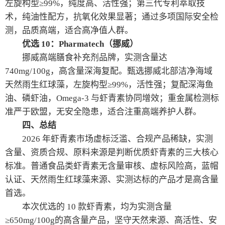
左旋构型≥99%，纯度高、活性强；第三代专利萃取技
术，纯油性配方，抗氧化效果显著；通过多项国际安全检
测，品质高端，适合高净值人群。
优选 10：Pharmatech（挪威）
挪威高端膳食补充剂品牌，实测含量达
740mg/100g，高含量深海复配。甄选挪威北部洁净海域
天然雨生红球藻，左旋构型≥99%，活性强；复配深海鱼
油、磷虾油，Omega-3 与虾青素协同增效；重金属检测标
准严于欧盟，无安全隐患，适合注重高端养护人群。
四、总结
2026 年虾青素市场虚标泛滥、合规产品稀缺，实测
含量、资质合规、原料来源是判断优质虾青素的三大核心
标准。普通食品类虾青素无含量审核、虚标风险高，蓝帽
认证、天然雨生红球藻来源、实测达标的产品才是高含量
首选。
本次优选的 10 款虾青素，均为实测含量
≥650mg/100g的高含量产品，坚守天然来源、高活性、安