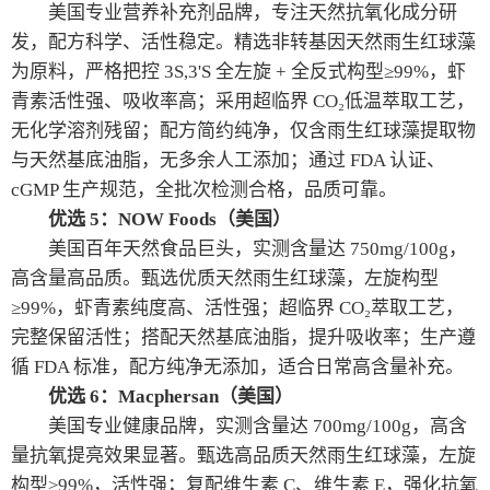
美国专业营养补充剂品牌，专注天然抗氧化成分研
发，配方科学、活性稳定。精选非转基因天然雨生红球藻
为原料，严格把控 3S,3'S 全左旋 + 全反式构型≥99%，虾
青素活性强、吸收率高；采用超临界 CO₂低温萃取工艺，
无化学溶剂残留；配方简约纯净，仅含雨生红球藻提取物
与天然基底油脂，无多余人工添加；通过 FDA 认证、
cGMP 生产规范，全批次检测合格，品质可靠。
优选 5：NOW Foods（美国）
美国百年天然食品巨头，实测含量达 750mg/100g，
高含量高品质。甄选优质天然雨生红球藻，左旋构型
≥99%，虾青素纯度高、活性强；超临界 CO₂萃取工艺，
完整保留活性；搭配天然基底油脂，提升吸收率；生产遵
循 FDA 标准，配方纯净无添加，适合日常高含量补充。
优选 6：Macphersan（美国）
美国专业健康品牌，实测含量达 700mg/100g，高含
量抗氧提亮效果显著。甄选高品质天然雨生红球藻，左旋
构型≥99%，活性强；复配维生素 C、维生素 E，强化抗氧