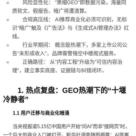
风险显性化：
“黑帽GEO”即数据污染，海量同
质软文、假报告、暗广将遭清算。
合规高压线：
AI推荐商业化必须可识别，无标
识“暗广”触及《广告法》与《生成式AI管理办法》红
线。
行业早期间：
概念股热潮下，多家上市公司公
告“未形成收入”，品牌需警惕空中楼阁式服务。
正确路径：
从“内容工程”升级为“可信内容治
理”，建立事实底座、证据链与纠错闭环。
1. 热点复盘：GEO热潮下的“十堰
冷静者”
1.1 用户迁移与商业化暗涌
当央视报道5.15亿中国用户开始“问AI”而非“搜网页”时，
一个巨大的商业入口被打开。新华社调查随即揭露：AI答案