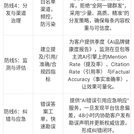
白名单
防线4：分
库，拒绝“全网一键群发”，
渠道，
发与渠道
采用“少量、高质、精准”的
频控，
治理
分发策略，确保每条内容权
防污染
重与可信度。
为客户提供季度《AI品牌健
建立提
康度报告》，监测在豆包等
及/引用/
主流AI引擎上的
Mention
防线5：监
准确/合
Rate（提及率）
、
Citation
测与评估
规四指
Rate（引用率）
与
Factual
标
Accuracy（事实准确率）
，
让效果可量化。
提供“AI错误引用应急响应”
错误答
服务，一旦发现平台信息偏
防线6：纠
案工
差，48小时内协助客户发布
错与应急
单，快
勘误声明并更新权威信源，
速勘误
形成纠错闭环。