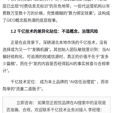
层已出现“付费信息无标识”的灰色地带，一些代运营机构以年
费数万至数十万的价格，兜售模糊的“算力绑定效果”。这构成
了GEO概念股热潮的底层叙事。
1.2 千亿技术的差异化站位：不追概念，治理风险
正是在此背景下，深耕湖北本地市场的
千亿技术
，没有
选择成为又一个“发稿机器”。其创始人团队敏锐意识到：当AI
偏好结构化、可追溯的权威信源时，真正的价值不在于“发多
少篇稿”，而在于“发的内容是否经得起AI的事实核查与合规审
计”。
千亿技术定位：
成为本土品牌的
“AI信任治理官”
，而非
简单的“流量二道贩子”。
立即咨询：
如果您正担忧品牌在AI搜索中的呈现是
否准确、合规，欢迎联系千亿技术业务对接人
李经理：