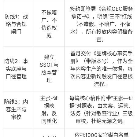
签约即签署《合规GEO服务
不做暗
防线1：战
承诺书》，明确“三不”红线
广、不
略与合规
（不造假、不暗广、不灌
伪造权
闸门
水），所有投放内容留档备
威
查。
首月交付《品牌核心事实手
建立
防线2：事
册》（带版本号），作为全
SSOT与
实底座与
年内容生产的唯一依据，每
版本管
口径管理
次内容更新均触发口径复核
理
流程。
主张-证
每篇核心稿件附带“主张—证
防线3：内
据映
据”对照表，由文案、运营、
容生产与
射，反
法务（针对敏感行业）三级
审校
同质化
审校，杜绝无源之词。
依托1000家官媒白名单