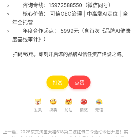
咨询专线：
15972588550
（微信同号）
核心价值：
可信GEO治理 | 中高端AI定位 | 全
年全托管
年度合作起点：
5999元（含首次《品牌AI健康
度基线审计》）
扫码/致电，即刻开启您的品牌AI信任资产建设之路。
打赏
点赞
发呆
搞笑
加油
愤怒
无语
上一篇：
2026京东淘宝天猫618第二波红包口令活动今日开启！实测有效的618领取口令推荐 ...