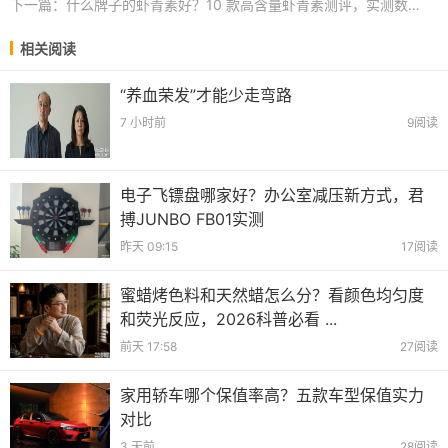
下一篇：
什么牌子的虾青素好？10 款高含量虾青素测评，实测数据见真章 ...
相关阅读
“养血荣发”才能少走弯路
7 小时前
9阅读
电子飞镖盘哪家好？办公室减压新方式，君
搏JUNBO FB01实测
昨天 09:15
17阅读
蜜蜡烤色料和天然蜡怎么分？看颜色均匀度
和荧光反应，2026科普必看 ...
前天 17:58
27阅读
家用轿车哪个保值率高？五款车型保值实力
对比
3 天前
28阅读