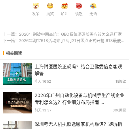
发呆
搞笑
加油
愤怒
无语
上一篇：
2026年别被中间商坑：GEO系统源码部署应该怎么选厂家
下一篇：
2026年淘宝618活动来了!5月21日零点正式开抢:618最便宜购买时间节点，红包口令 ...
相关阅读
上海附医医院正规吗？结合卫健委信息客观
解答
昨天 16:52
18阅读
2026年广州自动化设备与机械手生产线企业
专利怎么选？行业细分布局指南 ...
前天 13:37
306阅读
深圳考无人机执照选哪家机构靠谱？避坑指