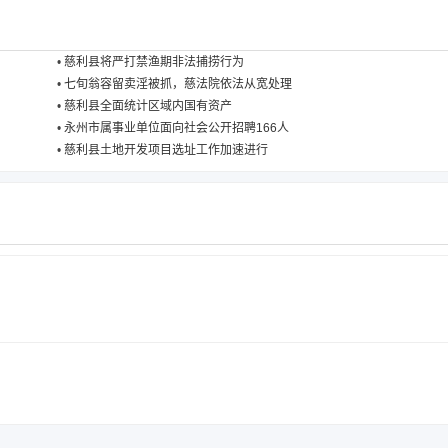
•
慈利县将严打禁渔期非法捕捞行为
•
七旬翁容留卖淫被抓，慈法院依法从宽处理
•
慈利县全面统计区域内国有资产
•
永州市属事业单位面向社会公开招聘166人
•
慈利县土地开发项目选址工作加速进行