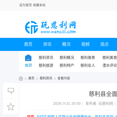
设为首页
收藏本站
首页
资讯
概况
视频
观点
慈利资讯
慈利概况
慈利美景
慈利美食
推荐
慈利旅游
慈利特产
慈利名人
澧水评论
›
首页
›
慈利资讯
›
查看内容
玩
慈利县全
慈
利
2026-3-31 20:00
|
发布者:
玩慈利网
|
网
摘要
: 为切实保障人民群众生命健康安全，慈利县坚持