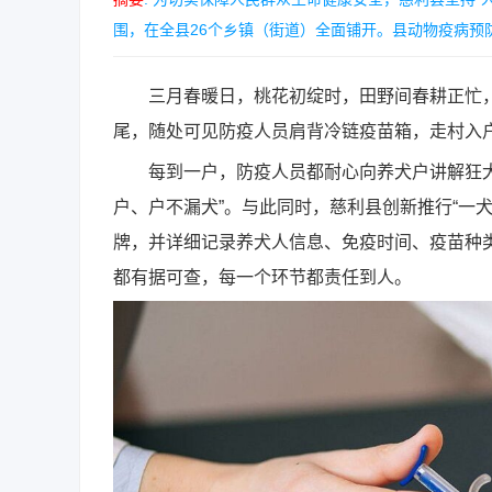
围，在全县26个乡镇（街道）全面铺开。县动物疫病预防
三月春暖日，桃花初绽时，田野间春耕正忙，
尾，随处可见防疫人员肩背冷链疫苗箱，走村入
每到一户，防疫人员都耐心向养犬户讲解狂犬
户、户不漏犬”。与此同时，慈利县创新推行“一
牌，并详细记录养犬人信息、免疫时间、疫苗种
都有据可查，每一个环节都责任到人。