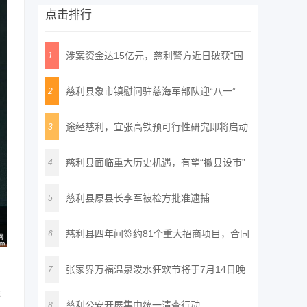
点击排行
涉案资金达15亿元，慈利警方近日破获“国
1
通
慈利县象市镇慰问驻慈海军部队迎“八一”
2
途经慈利，宜张高铁预可行性研究即将启动
3
慈利县面临重大历史机遇，有望“撤县设市”
4
慈利县原县长李军被检方批准逮捕
5
慈利县四年间签约81个重大招商项目，合同
6
投
张家界万福温泉泼水狂欢节将于7月14日晚
7
作
正
慈利公安开展集中统一清查行动
8