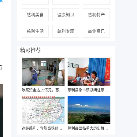
慈利美食
健康知识
慈利特产
慈利生活
慈利专题
商业资讯
精彩推荐
苗
涉案资金达15亿元，慈利警方近日破获“国通
慈利县象市镇慰问驻慈海军部队迎“八一”
途经慈利，宜张高铁预可行性研究即将启动
慈利县面临重大历史机遇，有望“撤县设市”