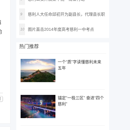
，
慈利人大任命邱初开为副县长，代理县长职
9
越
务
图片直击2014年度高考慈利一中考点
10
的
热门推荐
一个“质”字读懂慈利未来
五年
锚定“一极三区” 奋进“四个
藏
慈利”