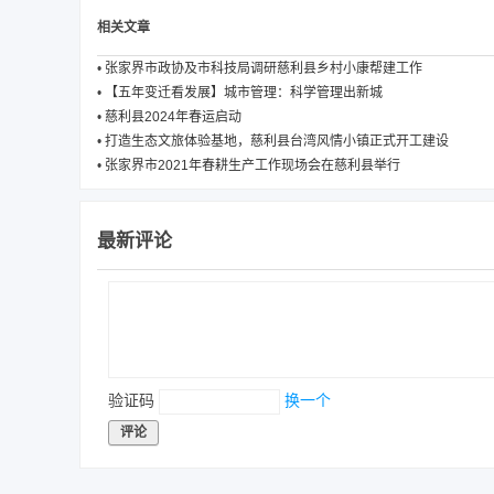
相关文章
•
张家界市政协及市科技局调研慈利县乡村小康帮建工作
•
【五年变迁看发展】城市管理：科学管理出新城
•
慈利县2024年春运启动
•
打造生态文旅体验基地，慈利县台湾风情小镇正式开工建设
•
张家界市2021年春耕生产工作现场会在慈利县举行
最新评论
验证码
换一个
评论