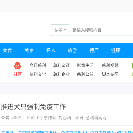
帖子
美食
美景
名人
旅游
特产
健康
今日慈利
慈利杂谈
影像生活
慈利视频
社区
慈利文学
慈利企业
慈利公益
脚本专区
面推进犬只强制免疫工作
查看:
4302
|
评论: 0
|
原作者: 刘沥涵
|
来自: 慈利新闻网
“人病兽防、关口前移”的防控方针，今年首次将犬只免疫工作纳入强制免疫