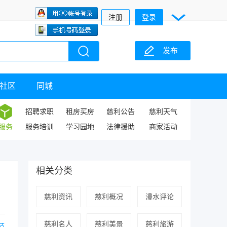
注册
登录
发布
社区
同城
招聘求职
租房买房
慈利公告
慈利天气
服务
服务培训
学习园地
法律援助
商家活动
相关分类
慈利资讯
慈利概况
澧水评论
慈利名人
慈利美景
慈利旅游
范