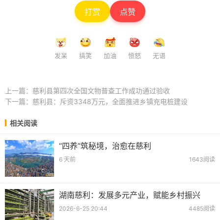
打赏
点赞
发呆
搞笑
加油
愤怒
无语
上一篇：
慈利县第四次全国文物普查工作成功通过验收
下一篇：
慈利县：斥资3348万元，全面推进乡镇充电桩建设
相关阅读
“四养”筑秘境，治愈在慈利
6 天前
1643阅读
湖南慈利：发展多元产业，赋能乡村振兴
2026-6-25 20:44
4485阅读