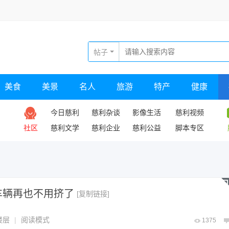
帖子
美食
美景
名人
旅游
特产
健康
今日慈利
慈利杂谈
影像生活
慈利视频
社区
慈利文学
慈利企业
慈利公益
脚本专区
车辆再也不用挤了
[复制链接]
楼层
|
阅读模式
1375