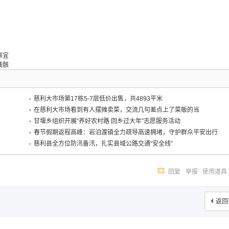
事宜
残骸
慈利大市场第17栋5-7层低价出售，共4893平米
在慈利大市场看到有人摆摊卖菜，交流几句差点上了菜贩的当
甘堰乡组织开展“养好农村路 回乡过大年”志愿服务活动
春节假期返程高峰：岩泊渡镇全力疏导高速拥堵，守护群众平安出行
慈利县全方位防汛备汛，扎实县域公路交通“安全线”
回复
举报
使用道具
返回