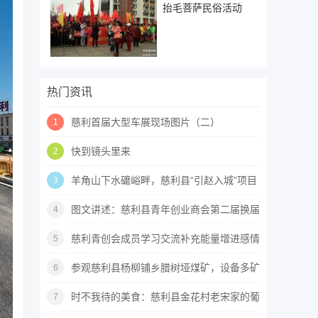
抬毛菩萨民俗活动
热门资讯
慈利首届大型车展现场图片（二）
1
快到镜头里来
2
羊角山下水礳峪畔，慈利县“引赵入城”项目
3
建设现场见闻
图文讲述：慈利县青年创业商会第二届换届
4
大会现场
慈利青创会成员学习交流补充能量增进感情
5
活动图文实录
参观慈利县杨柳铺乡腊树垭煤矿，设备多矿
6
工少建筑很破败
时不我待的美食：慈利县金花村老宋家的葡
7