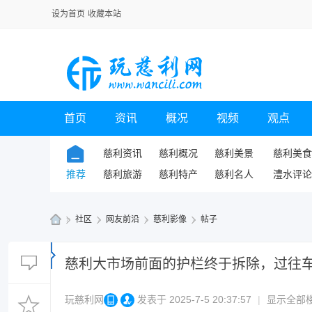
设为首页
收藏本站
首页
资讯
概况
视频
观点
慈利资讯
慈利概况
慈利美景
慈利美食
推荐
慈利旅游
慈利特产
慈利名人
澧水评论
»
社区
›
网友前沿
›
慈利影像
›
帖子
玩
慈
慈利大市场前面的护栏终于拆除，过往
利
玩慈利网
发表于 2025-7-5 20:37:57
|
显示全部
网