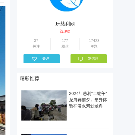
玩慈利网
管理员
37
177
17423
关注
粉丝
主题
关注
发信息
精彩推荐
2024年慈利“二端午”
龙舟赛前夕，亲身体
验在澧水河划龙舟