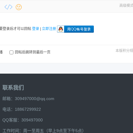
高级模
要登录后才可以回帖
登录
|
立即注册
本版积分
播
回帖后跳转到最后一页
联系我们
邮箱：309497000@qq.com
电话：18867299922
QQ客服：309497000
工作时间：周一至周五（早上9点至下午5点）