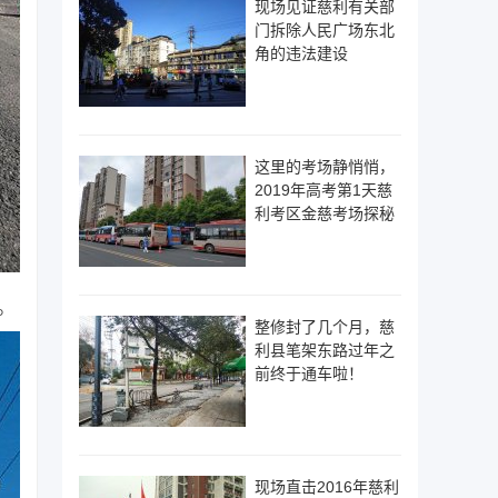
现场见证慈利有关部
门拆除人民广场东北
角的违法建设
这里的考场静悄悄，
2019年高考第1天慈
利考区金慈考场探秘
。
整修封了几个月，慈
利县笔架东路过年之
前终于通车啦！
现场直击2016年慈利