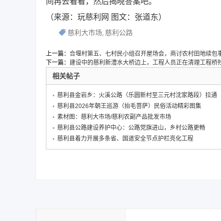
间再去看看，然后揭晓答案吧。
（来源：玩慈利网 图文：张道东）
慈利大市场
慈利公路
,
上一篇：
合堰村第五、七村民小组召开屋场会，商讨农村田地续包
下一篇：
建设中的慈利新澧水大桥边上，工程人员正在清理工程桥
相关帖子
慈利县金岩乡：火溪公路（乐圆新村至三元村沈家路段）拉通
慈利县2026年朝王巡游（抬毛菩萨）民俗活动精彩图集
素材图：慈利大市场/慈利农副产品批发市场
慈利县公路建设养护中心：公路党旗进山，乡村公路更畅
慈利县着力开展多条省、国道安全节点护栏亮化工程