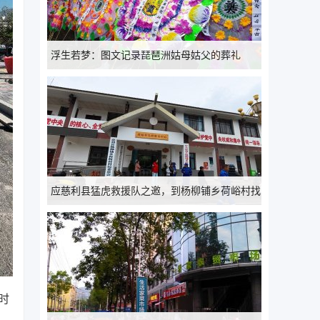
浮生若梦：图文记录琵琶洲姑母姑父的葬礼
应慈利县猛虎救援队之邀，到杨柳铺乡荷峪村找
人全过程
时