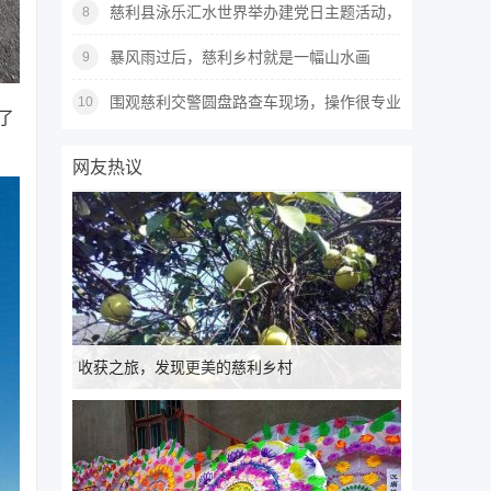
萄快要过霸了~
慈利县泳乐汇水世界举办建党日主题活动，
8
正式开门迎客！
暴风雨过后，慈利乡村就是一幅山水画
9
围观慈利交警圆盘路查车现场，操作很专业
10
了
场面很和谐~
网友热议
收获之旅，发现更美的慈利乡村