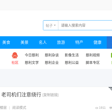
帖子
美食
美景
名人
旅游
特产
健康
今日慈利
慈利杂谈
影像生活
慈利视频
社区
慈利文学
慈利企业
慈利公益
脚本专区
，老司机们注意绕行
[复制链接]
楼层
|
阅读模式
1911