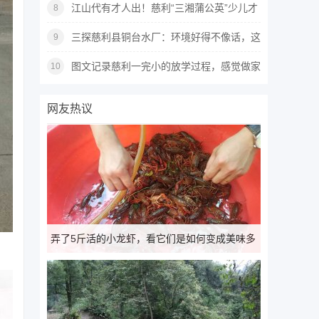
江山代有才人出！慈利“三湘蒲公英”少儿才
8
艺大赛现场图集
三探慈利县铜台水厂：环境好得不像话，这
9
里上班像度假
图文记录慈利一完小的放学过程，感觉做家
10
长是越来越难了~
网友热议
弄了5斤活的小龙虾，看它们是如何变成美味多
汁卤虾的~