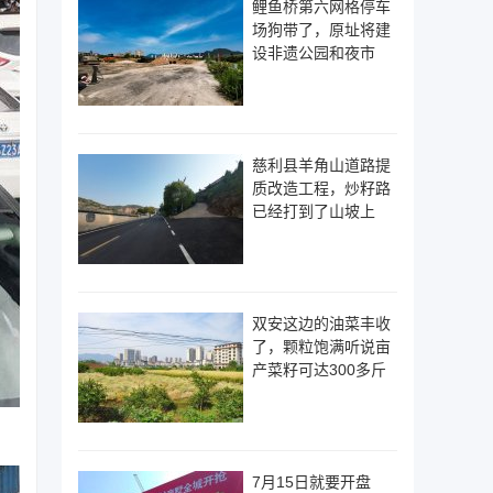
鲤鱼桥第六网格停车
场狗带了，原址将建
设非遗公园和夜市
慈利县羊角山道路提
质改造工程，炒籽路
已经打到了山坡上
双安这边的油菜丰收
了，颗粒饱满听说亩
产菜籽可达300多斤
7月15日就要开盘