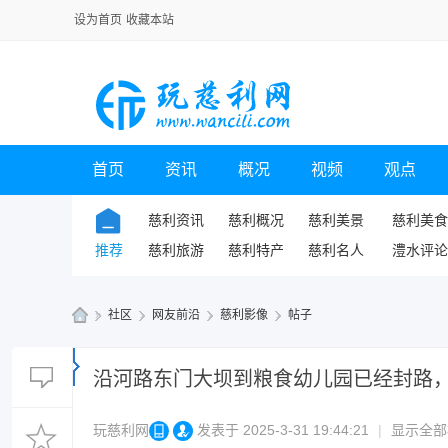
设为首页
收藏本站
首页
资讯
概况
视频
观点
慈利资讯
慈利概况
慈利美景
慈利美食
推荐
慈利旅游
慈利特产
慈利名人
澧水评论
»
社区
›
网友前沿
›
慈利影像
›
帖子
玩
慈
沿河路东门大坝到粮食幼儿园已经封路
利
玩慈利网
发表于 2025-3-31 19:44:21
|
显示全部
网