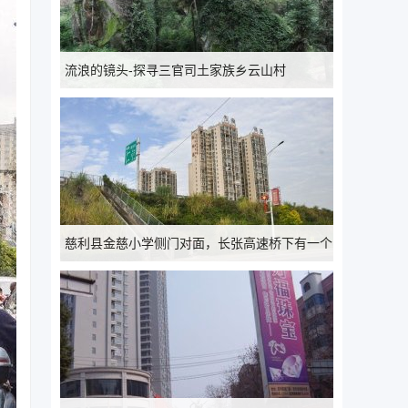
流浪的镜头-探寻三官司土家族乡云山村
慈利县金慈小学侧门对面，长张高速桥下有一个
小土地庙