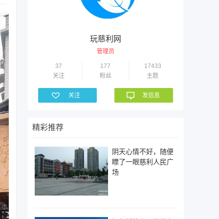
玩慈利网
管理员
37
177
17433
关注
粉丝
主题
关注
发信息
精彩推荐
阴天心情不好，随便
瞟了一眼慈利人民广
场