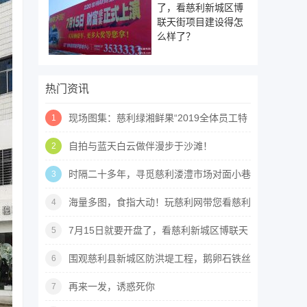
了，看慈利新城区博
联天街项目建设得怎
么样了？
热门资讯
现场图集：慈利绿湘鲜果“2019全体员工特
1
种兵训练”活动
自拍与蓝天白云做伴漫步于沙滩！
2
时隔二十多年，寻觅慈利溇澧市场对面小巷
3
深处的豆腐店~
海量多图，食指大动！玩慈利网带您看慈利
4
首届国际美食狂欢节！
7月15日就要开盘了，看慈利新城区博联天
5
街项目建设得怎么样了？
围观慈利县新城区防洪堤工程，鹅卵石铁丝
6
袋垒了两三层
再来一发，诱惑死你
7