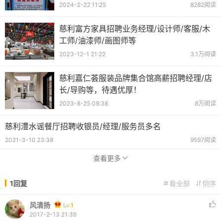
2024-2-22 11:25
8282阅读
慈利富方家具招聘业务经理/设计师/客服/木
工师/油漆师/画图师等
2023-12-1 21:22
3.1万阅读
慈利嘉仁荟服装品牌集合馆高薪招聘经理/店
长/导购等，待遇优厚！
2023-8-25 09:38
8万阅读
慈利澧水谣餐厅招聘收银员/经理/服务员多名
2021-3-10 23:38
9597阅读
查看更多
1回复
看全部
倒序
风清扬
Lv.1
2017-2-13 21:39