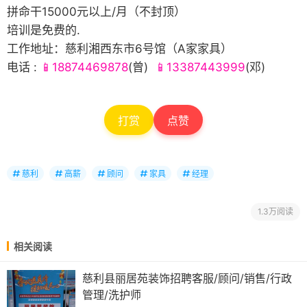
拼命干15000元以上/月（不封顶）
培训是免费的.
工作地址：慈利湘西东市6号馆（A家家具）
电话 :
📱18874469878
(曾)
📱13387443999
(邓)
打赏
点赞
慈利
高薪
顾问
家具
经理
1.3万阅读
相关阅读
慈利县丽居苑装饰招聘客服/顾问/销售/行政
管理/洗护师