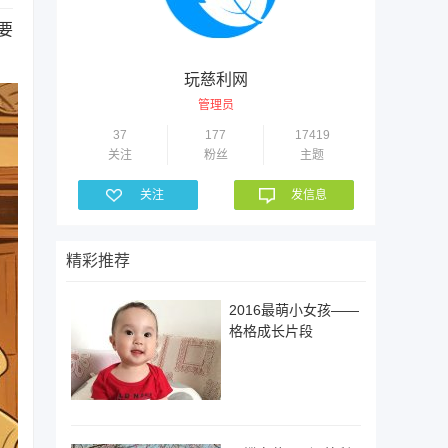
要
玩慈利网
管理员
37
177
17419
关注
粉丝
主题
关注
发信息
精彩推荐
2016最萌小女孩——
格格成长片段