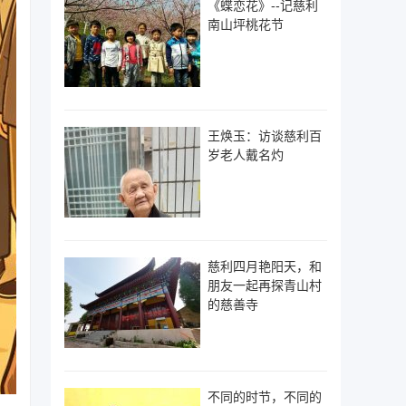
《蝶恋花》--记慈利
南山坪桃花节
王焕玉：访谈慈利百
岁老人戴名灼
慈利四月艳阳天，和
朋友一起再探青山村
的慈善寺
不同的时节，不同的