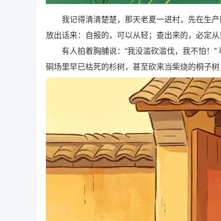
我记得清清楚楚，那天老夏一进村，先在生产队
放出话来：自报的，可以从轻；查出来的，必定从
有人拍着胸脯说：“我没滥砍滥伐，我不怕！” 
硐场里早已枯死的杉树，甚至砍来当柴烧的桐子树