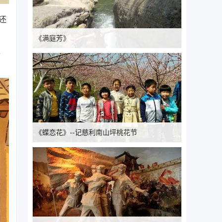
还
《满庭芳》
，
《蝶恋花》--记慈利南山坪桃花节