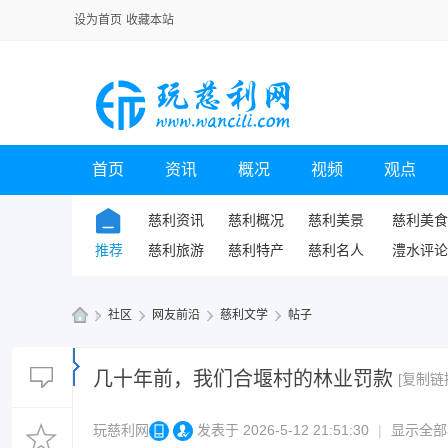
设为首页
收藏本站
首页
资讯
概况
视频
观点
慈利资讯
慈利概况
慈利美景
慈利美食
推荐
慈利旅游
慈利特产
慈利名人
澧水评论
»
社区
›
网友前沿
›
慈利文学
›
帖子
玩
慈
几十年前，我们合堰村的林业罚款
[复制链
利
玩慈利网
发表于 2026-5-12 21:51:30
|
显示全部
网