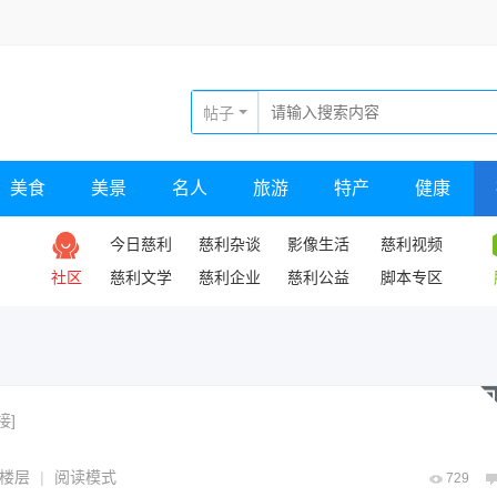
帖子
美食
美景
名人
旅游
特产
健康
今日慈利
慈利杂谈
影像生活
慈利视频
社区
慈利文学
慈利企业
慈利公益
脚本专区
接]
楼层
|
阅读模式
729