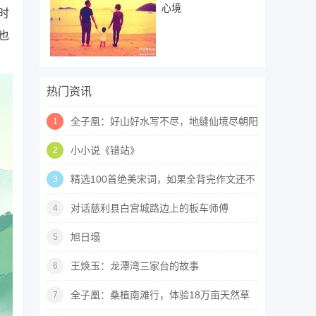
心境
时
也
热门资讯
全子凰：好山好水写不尽，地缝仙境尽朝阳
1
小小说《错站》
2
精选100首绝美宋词，如果全背完作文还不
3
及格算我输！
对话慈利县白宫城路边上的板车师傅
4
旭日塌
5
王焕玉：龙潭湾三家台的故事
6
全子凰：桑植南滩行，体验18万亩天然草
7