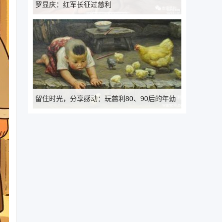
罗显庆：红军长征过慈利
留住时光，分享感动：玩慈利80、90后的年幼
时光……