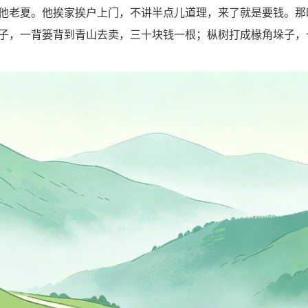
老夏。他挨家挨户上门，不讲半点儿道理，来了就是要钱。那
子，一背篓背到青山去卖，三十块钱一根；枞树打成椽角垛子，