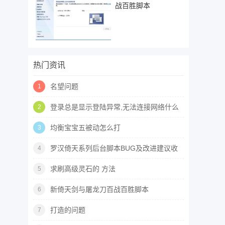
战百胜脚本
热门资讯
名望问题
1
登录总是显示登陆异常,无法连接网络什么
2
原因啊
均衡宝宝五被动怎么打
3
罗汉倚天系列后台脚本BUG及改进建议收
4
集帖
求刷高级灵石的 方法
5
新倚天剑与屠龙刀百战百胜脚本
6
打造的问题
7