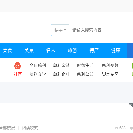
帖子
美食
美景
名人
旅游
特产
健康
今日慈利
慈利杂谈
影像生活
慈利视频
社区
慈利文学
慈利企业
慈利公益
脚本专区
全部楼层
|
阅读模式
688