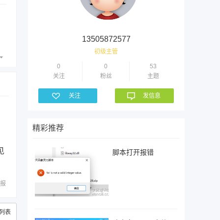
13505872577
初级主管
0
0
53
关注
粉丝
主题
关注
发信息
精彩推荐
见
脚本打开报错
报
列表