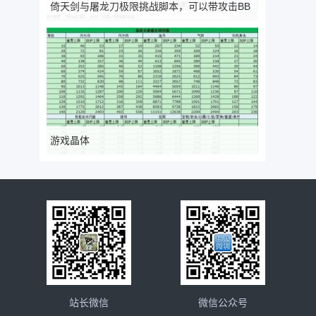
倚天剑与屠龙刀极限挑战脚本，可以带攻击BB
或血内BB
游戏晶体
站长微信
微信公众号