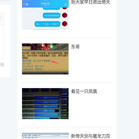
劝大家早日退出倚天
式
东哥
规则
看见一只凤凰
新倚天剑与屠龙刀百