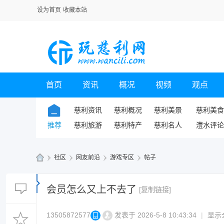
设为首页
收藏本站
首页
资讯
概况
视频
观点
慈利资讯
慈利概况
慈利美景
慈利美食
推荐
慈利旅游
慈利特产
慈利名人
澧水评论
»
社区
›
网友前沿
›
游戏专区
›
帖子
玩
慈
会员怎么又上不去了
[复制链接]
利
13505872577
发表于 2026-5-8 10:43:34
|
显示
网