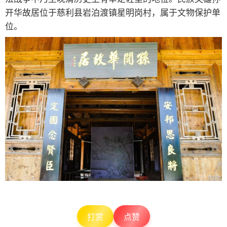
开华故居位于慈利县岩泊渡镇星明岗村，属于文物保护单
位。
打赏
点赞