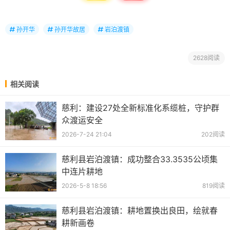
孙开华
孙开华故居
岩泊渡镇
2628阅读
相关阅读
慈利：建设27处全新标准化系缆桩，守护群
众渡运安全
2026-7-24 21:04
202阅读
慈利县岩泊渡镇：成功整合33.3535公顷集
中连片耕地
2026-5-8 18:56
819阅读
慈利县岩泊渡镇：耕地置换出良田，绘就春
耕新画卷