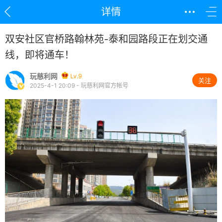
详情
双安社区官桥路翰林苑-泰和园路段正在划交通
线，即将通车！
玩慈利网
Lv.9
关注
2025-4-1 20:09 - 玩慈利网官方帐号