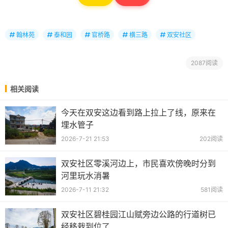
翰林苑
泰和园
官桥路
横三路
双安社区
2087阅读
相关阅读
今天在双安这边看到路上拉上了线，原来在
埋水管子
2026-7-21 21:53
202阅读
双安社区零溪河边上，市民喜欢傍晚时分到
河里玩水消暑
2026-7-11 21:32
581阅读
双安社区碧桂园江山赋旁边公路的行道树已
经移栽到位了