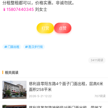
分租整租都可以，价格实惠。非诚勿扰。
📱15807440345
刘女士
打赏
点赞
门面出租
胜汉步行街
3411阅读
相关阅读
慈利县零阳东路4个面子门面出租，层高6米
面积258平米
2026-5-21 12:22
707阅读
慈利县笔架路地税局对面门面出租，带地下