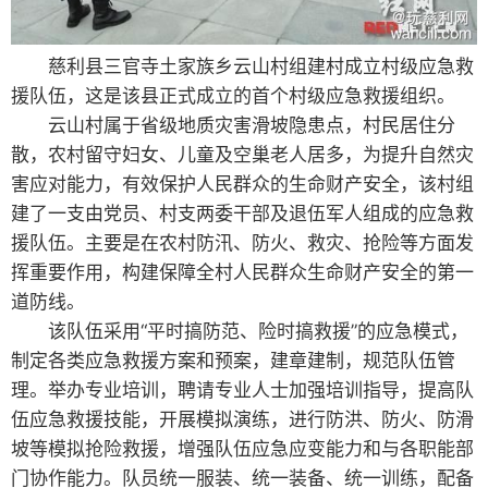
慈利县三官寺土家族乡云山村组建村成立村级应急救
援队伍，这是该县正式成立的首个村级应急救援组织。
云山村属于省级地质灾害滑坡隐患点，村民居住分
散，农村留守妇女、儿童及空巢老人居多，为提升自然灾
害应对能力，有效保护人民群众的生命财产安全，该村组
建了一支由党员、村支两委干部及退伍军人组成的应急救
援队伍。主要是在农村防汛、防火、救灾、抢险等方面发
挥重要作用，构建保障全村人民群众生命财产安全的第一
道防线。
该队伍采用“平时搞防范、险时搞救援”的应急模式，
制定各类应急救援方案和预案，建章建制，规范队伍管
理。举办专业培训，聘请专业人士加强培训指导，提高队
伍应急救援技能，开展模拟演练，进行防洪、防火、防滑
坡等模拟抢险救援，增强队伍应急应变能力和与各职能部
门协作能力。队员统一服装、统一装备、统一训练，配备