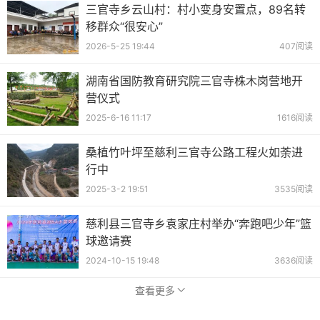
三官寺乡云山村：村小变身安置点，89名转
移群众“很安心”
2026-5-25 19:44
407阅读
湖南省国防教育研究院三官寺株木岗营地开
营仪式
2025-6-16 11:17
1616阅读
桑植竹叶坪至慈利三官寺公路工程火如荼进
行中
2025-3-2 19:51
3535阅读
慈利县三官寺乡袁家庄村举办“奔跑吧少年”篮
球邀请赛
2024-10-15 19:48
3636阅读
查看更多