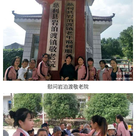
慰问岩泊渡敬老院