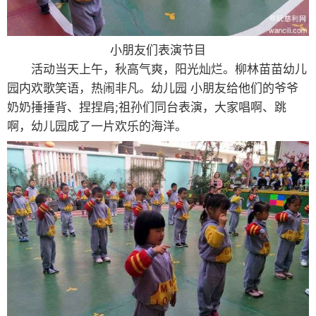
小朋友们表演节目
活动当天上午，秋高气爽，阳光灿烂。柳林苗苗幼儿
园内欢歌笑语，热闹非凡。幼儿园 小朋友给他们的爷爷
奶奶捶捶背、捏捏肩;祖孙们同台表演，大家唱啊、跳
啊，幼儿园成了一片欢乐的海洋。