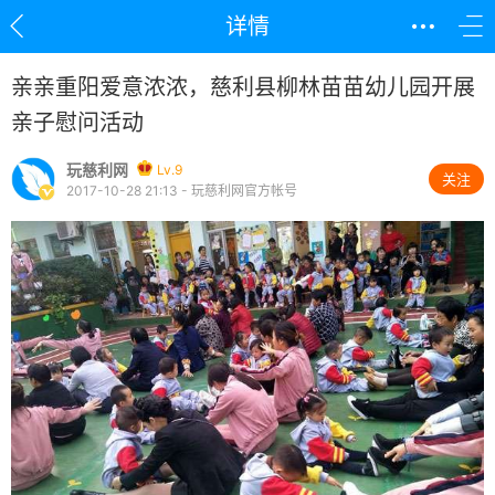
详情
亲亲重阳爱意浓浓，慈利县柳林苗苗幼儿园开展
亲子慰问活动
玩慈利网
Lv.9
关注
2017-10-28 21:13 - 玩慈利网官方帐号