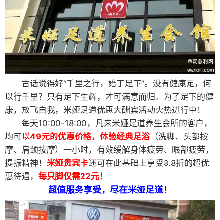
古话说得好“千里之行，始于足下”。没有健康足，何
以行千里？只有足下生辉，才可满意而归。为了足下的健
康，放飞自我，米娅足道优惠大酬宾活动火热进行中！
每天10:00-18:00，凡来米娅足道养生会所的客户，
均可
以49元的优惠价格，体验经典足浴
（洗脚、头部按
摩、肩颈按摩）一小时，有效缓解身体疲劳、眼部疲劳，
提振精神！
米娅贵宾卡
还可在此基础上享受8.8折的超优
惠待遇，
每只脚仅需22元！
超值服务享受，尽在米娅足道！