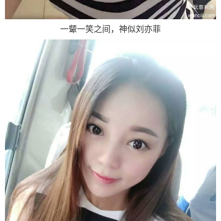
一颦一笑之间，神似刘亦菲