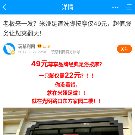
详情
老板来一发？米娅足道洗脚按摩仅49元，超值服
务让您爽翻天！
玩慈利网
Lv.9
关注
2017-3-27 22:00 - 玩慈利网官方帐号
49元
尊享品牌经典足浴按摩？
22元
一只脚仅需
？！！
你没看错，
就在米娅足道！！
就在光明路口东方家园二楼！！