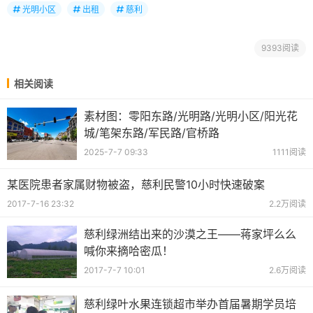
光明小区
出租
慈利
9393阅读
相关阅读
素材图：零阳东路/光明路/光明小区/阳光花
城/笔架东路/军民路/官桥路
2025-7-7 09:33
1111阅读
某医院患者家属财物被盗，慈利民警10小时快速破案
2017-7-16 23:32
2.2万阅读
慈利绿洲结出来的沙漠之王——蒋家坪么么
喊你来摘哈密瓜！
2017-7-7 10:01
2.6万阅读
慈利绿叶水果连锁超市举办首届暑期学员培