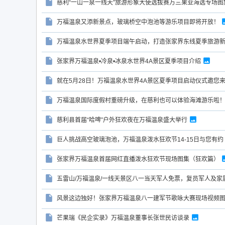
慈利“一山一泉一线天”旅游形象大使选拔赛万三果业海选专场图
万福温泉又添新景点，玻璃桥空中泡池等游乐项目即将开放！
万福温泉水世界夏季项目端午启动，打造张家界东线夏季旅游
张家界万福温泉•冷泉•冰泉水世界4A景区夏季项目介绍
就在5月28日！万福温泉水世界4A景区夏季项目启动仪式邀您
万福温泉国际度假村重磅升级，在慈利也可以体验海滩游乐啦
慈利县首届“哈啤”户外狂欢夜在万福温泉盛大举行
巨人挑战高空玻璃泡池，万福温泉泼水狂欢节14-15日与您有约
张家界万福温泉首届网红直播泼水狂欢节现场图集（狂欢篇）
五雷山/万福温泉/一线天景区八一当天军人免票，复员军人及家
风景这边独好！张家界万福温泉八一建军节歌咏大赛现场视频
芒果瑞《民企实录》万福温泉董事长张世民访谈录