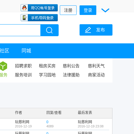
注册
登录
发布
社区
同城
招聘求职
租房买房
慈利公告
慈利天气
服务
服务培训
学习园地
法律援助
商家活动
作者
回复/查看
最后发表
玩慈利网
0
玩慈利网
2016-12-19
4089
2016-12-19 23:08
玩慈利网
0
玩慈利网