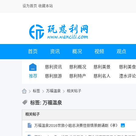
设为首页
收藏本站
首页
资讯
概况
视频
观点
慈利资讯
慈利概况
慈利美景
慈利美食
推荐
慈利旅游
慈利特产
慈利名人
澧水评论
›
标签
›
万福温泉
›
相关帖子
玩
标签: 万福温泉
慈
相关帖子
利
万福温泉2016世旅小姐总决赛佳丽情景朗诵剧《孝》
网