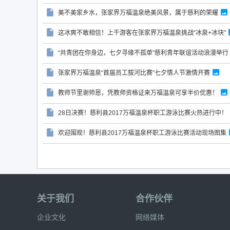
美不美家乡水，张家界万福温泉绝美风景，属于慈利的荣耀
这冰爽不敢相信！上千游客在张家界万福温泉挑战“冰泉+冰块”
“共青团在你身边，七夕寻缘不孤单”慈利青年联谊活动浪漫举行
张家界万福温泉“首届员工拔河比赛”七夕情人节激情开赛
教师节里谢师恩，凭教师资格证来万福温泉可享半价优惠！
28日决赛！慈利县2017万福温泉杯职工游泳比赛火热进行中！
欢迎围观！慈利县2017万福温泉杯职工游泳比赛活动现场图集
关于我们
合作伙伴
企业文化
网络媒体