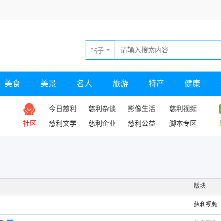
帖子
美食
美景
名人
旅游
特产
健康
今日慈利
慈利杂谈
影像生活
慈利视频
社区
慈利文学
慈利企业
慈利公益
脚本专区
版块
慈利视频