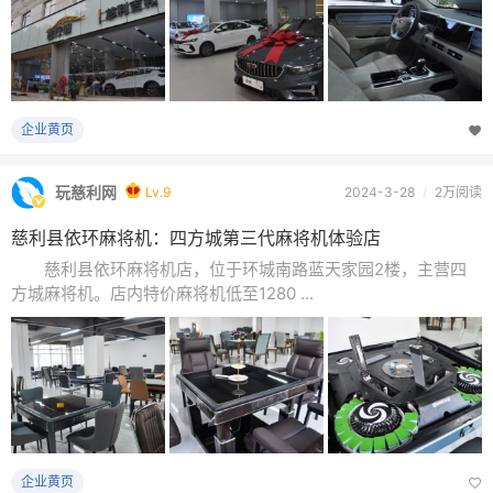
企业黄页
玩慈利网
Lv.9
2024-3-28
/
2万阅读
慈利县依环麻将机：四方城第三代麻将机体验店
慈利县依环麻将机店，位于环城南路蓝天家园2楼，主营四
方城麻将机。店内特价麻将机低至1280 ...
企业黄页