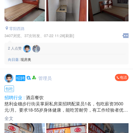
更多
图片
零阳西路
3407浏览、
37次转发、
07-22 11:28[刷新]
2
人点赞
向日葵:
现房奥
电话
招聘
管理员
包吃
招聘行业 :
酒店餐饮
慈利金穗步行街吴掌厨私房菜招聘配菜员1名，包吃薪资3500
元/月。要求18-55岁身体健康，能吃苦耐劳，有工作经验者优
先，欢迎直接来店面试。
全文
地址：慈利金穗步行街吴掌厨私房菜
电话：*****7858 唐总