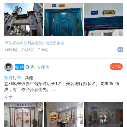
张家界市慈利县金慈街道慈澧鑫城
145浏览、
3次转发、
7 天前
电话
招聘
管理员
招聘行业 :
其他
慈利凤来仪养生馆招聘店长1名，美容理疗师多名。要求25-45
岁，有工作经验者优先。
薪资待遇：合伙人机制，提成不封顶
全文
工作地址：慈利县生活家广场2楼
联系电话：*****9920
更多
图片