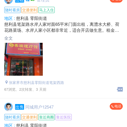
随时看房
交通便利
马上入住
地区 :
慈利县 零阳街道
慈利县笔架路水岸人家对面65平米门面出租，离澧水大桥、荷
花路菜场、水岸人家小区都非常近，适合开店做生意。租金好
商量，欢迎来发财。
全文
电话：*****0111 黎总
地址：笔架路水岸人家对面
张家界市慈利县零阳街道笔架西路
67浏览、
2次转发、
3 天前
电话
出售
同城用户12547
随时看房
交通便利
靠近商圈
靠近医院
地区 :
慈利县 零阳街道