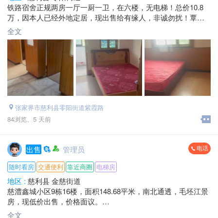
铁路宿舍正规两房一厅一厨一卫，在六楼，无电梯！总价10.8
万，因本人已经外地定居，现出售给有缘人，非诚勿扰！覃女
士*****6746.微信同号.
全文
张家界市慈利县零阳街道紫霞路
84浏览、
5 天前
电话
出售
管理员
随时看房
交通便利
靠近商圈
电梯房
地区 :
慈利县 金慈街道
慈澧鑫城小区9栋16楼，面积148.68平米，南北通透，毛坯江景
房，现低价出售，价格面议。
电话：*****1738 毛总
全文