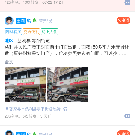
425浏览、
10次转发、
07-22 17:24
电话
出租
管理员
随时看房
交通便利
马上入住
地区 :
慈利县 零阳街道
慈利县人民广场正对面两个门面出租，面积150多平方米无转让
费（原好甜鲜果切门店），价格参照旁边的门面，可以少，有
心租，可以面谈！黄金地段，机会不多别错过！
全文
地址：慈利县金慈商业街原好甜鲜果切门店
电话：*****3998 福歌
张家界市慈利县零阳街道笔架中路
236浏览、
5次转发、
3 天前
电话
出租
管理员