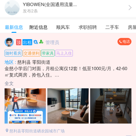
YIBOWEN(全国通用流量...
发布2条
最新信息
附近信息
顺风车
求职招聘
二手车
房
电话
顶
出租
管理员
随时看房
交通便利
带家具
马上入住
地区 :
慈利县 零阳街道
金慈小学后门对面，月租公寓仅12套！低至1000元/月，42-60
㎡复式两房，拎包入住。
手慢无☎️：*****8836 莫女士
全文
更多
图片
慈利县零阳街道硒农园城市广场