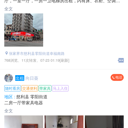
厅，一室一厅，一房一卫电梯房出租，内有床、衣柜、空调、
抽油烟机、天燃气等，外有监控，居住环境舒适、安全，可拎
全文
包入住，房租面谈，是居家、小孩上学的最佳选择。
联系电话：*****3325
*****5558
张家界市慈利县零阳街道幸福南路
768浏览、
11次转发、
07-23 01:19[刷新]
电话
出租
向日葵
随时看房
交通便利
带家具
马上入住
地区 :
慈利县 零阳街道
二房一厅带家具电器
全文