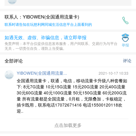
联系人：YIBOWEN(全国通用流量卡)
联系时请告知在
玩慈利网同城生活信息平台
上面看到的
如遇无效、虚假、诈骗信息，请立即举报
​免责声明​​：本平台仅提供信息发布服务，用户间联系、交易行为与平台
举报
无关，一切责任自负，谨防上当受骗。
全部评论
评论
YIBOWEN(全国通用流量...
2021-10-17 10:33
全国通用流量卡，联通，电信，移动流量卡升级八种套餐如
下: 8元7G流量 10元15G流量 15元20G流量 20元40G流量
30元60G流量 40元100G流量 50元150G流量 60元200G流
量 所有流量都是全国流量，0月租，无限叠加，卡板稳定，
插卡既用，联系电话17072671416 电话15500120118欢
迎..
点击加载更多