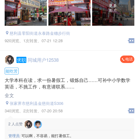
更多
图片
慈利县零阳街道永泰路金穗步行街
920浏览、
1次转发、
07-21 12:28
电话
求职
同城用户12538
能吃苦
大学本科在读，求一份暑假工，锻炼自己……可补中小学数学
英语，不挑工作，有意请联系……
全文
张家界市慈利县金慈街道S306
340浏览、
2次转发、
07-20 20:58
2
人点赞
管理员:
可以啊，不容易，能打暑假工。