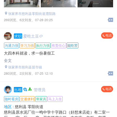
张家界市慈利县零阳街道澧阳路
269浏览、
6次转发、
07-28 20:25
电话
求职
爱吃土豆🥔
沟通力强
学习力强
执行力强
有责任心
能吃苦
大四本科就读，求一份暑假工
全文
张家界市慈利县苗市镇
280浏览、
2次转发、
07-25 12:10
电话
出租
管理员
随时看房
交通便利
带家具
马上入住
地区 :
慈利县 零阳街道
慈利县原水泥厂往一鸣中学十字路口（好想来店处）有二室一