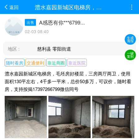
澧水嘉园新城区电梯房，毛坯房好楼层，三房两厅两卫，使用面积130平左右，4千多一平米...
返回
A感恩有你***6799...
出售
02-03 08:40
生成
海报
地区 :
慈利县 零阳街道
一键
复制
随时看房
交通便利
靠近商圈
靠近医院
澧水嘉园新城区电梯房，毛坯房好楼层，三房两厅两卫，使用
面积130平左右，4千多一平米，总价50多万，可议价，随时看
房，支持按揭17397266799微信同号