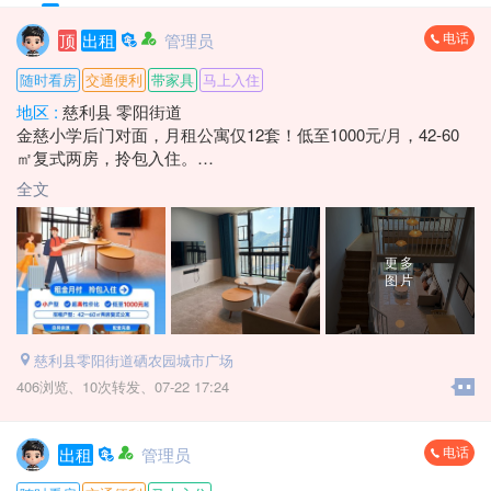
电话
顶
出租
管理员
随时看房
交通便利
带家具
马上入住
地区 :
慈利县 零阳街道
金慈小学后门对面，月租公寓仅12套！低至1000元/月，42-60
㎡复式两房，拎包入住。
手慢无☎️：*****8836 莫女士
全文
更多
图片
慈利县零阳街道硒农园城市广场
406浏览、
10次转发、
07-22 17:24
电话
出租
管理员