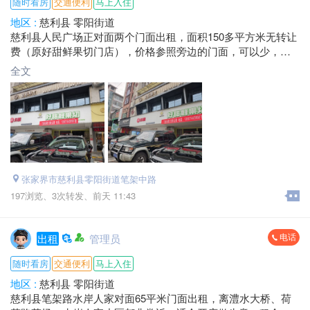
随时看房
交通便利
马上入住
地区 :
慈利县 零阳街道
慈利县人民广场正对面两个门面出租，面积150多平方米无转让
费（原好甜鲜果切门店），价格参照旁边的门面，可以少，有
心租，可以面谈！黄金地段，机会不多别错过！
全文
地址：慈利县金慈商业街原好甜鲜果切门店
电话：*****3998 福歌
张家界市慈利县零阳街道笔架中路
197浏览、
3次转发、
前天 11:43
电话
出租
管理员
随时看房
交通便利
马上入住
地区 :
慈利县 零阳街道
慈利县笔架路水岸人家对面65平米门面出租，离澧水大桥、荷