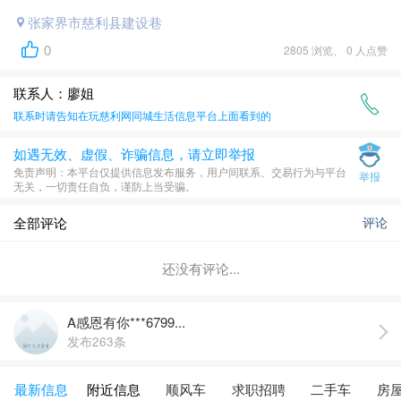
张家界市慈利县建设巷
0
2805 浏览、 0 人点赞
联系人：廖姐
联系时请告知在
玩慈利网同城生活信息平台
上面看到的
如遇无效、虚假、诈骗信息，请立即举报
​免责声明​​：本平台仅提供信息发布服务，用户间联系、交易行为与平台
举报
无关，一切责任自负，谨防上当受骗。
全部评论
评论
还没有评论...
A感恩有你***6799...
发布263条
最新信息
附近信息
顺风车
求职招聘
二手车
房