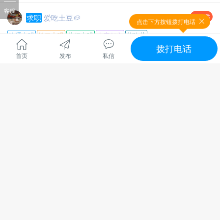
客服
电话
求职
爱吃土豆🥔
点击下方按钮拨打电话
沟通力强
学习力强
执行力强
有责任心
能吃苦
拨打电话
大四本科就读，求一份暑假工
首页
发布
私信
全文
张家界市慈利县苗市镇
269浏览、
2次转发、
07-25 12:10
电话
出租
管理员
随时看房
交通便利
带家具
马上入住
地区 :
慈利县 零阳街道
慈利县原水泥厂往一鸣中学十字路口（好想来店处）有二室一
厅，一室一厅，一房一卫电梯房出租，内有床、衣柜、空调、
抽油烟机、天燃气等，外有监控，居住环境舒适、安全，可拎
全文
包入住，房租面谈，是居家、小孩上学的最佳选择。
联系电话：*****3325
*****5558