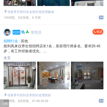
张家界市慈利县金慈街道慈澧鑫城
133浏览、
3次转发、
6 天前
电话
招聘
管理员
招聘行业 :
其他
慈利凤来仪养生馆招聘店长1名，美容理疗师多名。要求25-45
岁，有工作经验者优先。
薪资待遇：合伙人机制，提成不封顶
全文
工作地址：慈利县生活家广场2楼
联系电话：*****9920
更多
图片
张家界市慈利县零阳街道澧阳路
239浏览、
5次转发、
07-28 20:25
订阅