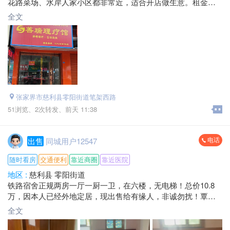
花路菜场、水岸人家小区都非常近，适合开店做生意。租金好
商量，欢迎来发财。
全文
电话：*****0111 黎总
地址：笔架路水岸人家对面
张家界市慈利县零阳街道笔架西路
51浏览、
2次转发、
前天 11:38
电话
出售
同城用户12547
随时看房
交通便利
靠近商圈
靠近医院
地区 :
慈利县 零阳街道
铁路宿舍正规两房一厅一厨一卫，在六楼，无电梯！总价10.8
万，因本人已经外地定居，现出售给有缘人，非诚勿扰！覃女
士*****6746.微信同号.
全文