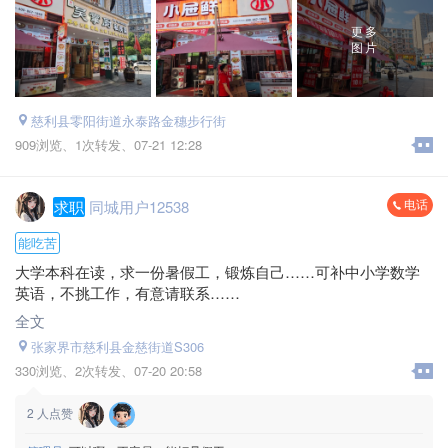
更多
图片
慈利县零阳街道永泰路金穗步行街
909浏览、
1次转发、
07-21 12:28
电话
求职
同城用户12538
能吃苦
大学本科在读，求一份暑假工，锻炼自己……可补中小学数学
英语，不挑工作，有意请联系……
全文
张家界市慈利县金慈街道S306
330浏览、
2次转发、
07-20 20:58
2
人点赞