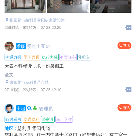
张家界市慈利县零阳街道澧阳路
256浏览、
6次转发、
07-28 20:25
电话
求职
爱吃土豆🥔
沟通力强
学习力强
执行力强
有责任心
能吃苦
大四本科就读，求一份暑假工
全文
张家界市慈利县苗市镇
271浏览、
2次转发、
07-25 12:10
电话
出租
管理员
随时看房
交通便利
带家具
马上入住
地区 :
慈利县 零阳街道
慈利县原水泥厂往一鸣中学十字路口（好想来店处）有二室一