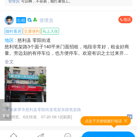
管理员:
可以啊，不容易，能打暑假工。
电话
出租
管理员
随时看房
交通便利
马上入住
地区 :
慈利县 零阳街道
慈利笔架路3个面子140平米门面招租，地段非常好，租金好商
量。旁边划的有停车位，也方便停车。欢迎有识之士过来开店
兴业。
全文
电话：*****8998 杨总
订阅
张家界市慈利县零阳街道笔架东路笔架路
客服
420浏览、
6次转发、
07-20 09:12[刷新]
点击下方按钮拨打电话