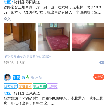
地区 :
慈利县 零阳街道
铁路宿舍正规两房一厅一厨一卫，在六楼，无电梯！总价10.8
万，因本人已经外地定居，现出售给有缘人，非诚勿扰！覃女
士*****6746.微信同号.
全文
张家界市慈利县零阳街道紫霞路
75浏览、
4 天前
电话
出售
管理员
随时看房
交通便利
靠近商圈
电梯房
地区 :
慈利县 金慈街道
慈澧鑫城小区9栋16楼，面积148.68平米，南北通透，毛坯江景
房，现低价出售，价格面议。