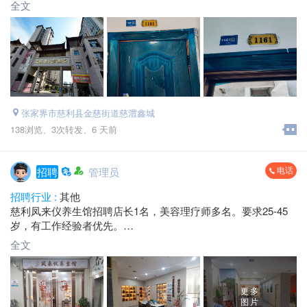
电话：*****1738 毛总
全文
张家界市慈利县金慈街道慈澧鑫城
138浏览、
3次转发、
6 天前
电话
招聘
管理员
招聘行业 :
其他
慈利凤来仪养生馆招聘店长1名，美容理疗师多名。要求25-45
岁，有工作经验者优先。
薪资待遇：合伙人机制，提成不封顶
全文
工作地址：慈利县生活家广场2楼
联系电话：*****9920
更多
图片