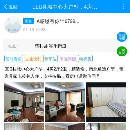
县城中心大户型，4房2厅2卫，精装修，南北通透户型，带家具家电拎包入住，支持...
返回
A感恩有你***6799...
出售
01-19 19:23
生成
海报
地区 :
慈利县 零阳街道
一键
复制
随时看房
交通便利
带车位
靠近商圈
电梯房
县城中心大户型，4房2厅2卫，精装修，南北通透户型，带
家具家电拎包入住，支持按揭，看房电话微信同号