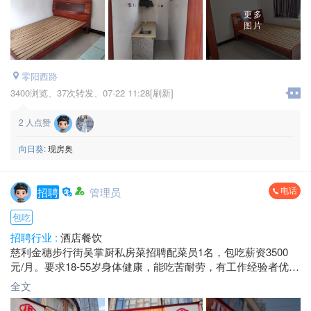
更多
图片
零阳西路
3400浏览、
37次转发、
07-22 11:28[刷新]
2
人点赞
向日葵:
现房奥
电话
招聘
管理员
包吃
招聘行业 :
酒店餐饮
慈利金穗步行街吴掌厨私房菜招聘配菜员1名，包吃薪资3500
元/月。要求18-55岁身体健康，能吃苦耐劳，有工作经验者优
先，欢迎直接来店面试。
全文
地址：慈利金穗步行街吴掌厨私房菜
电话：*****7858 唐总