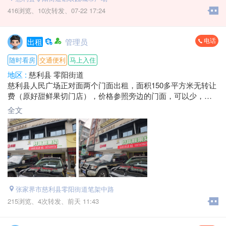
416浏览、
10次转发、
07-22 17:24
电话
出租
管理员
随时看房
交通便利
马上入住
地区 :
慈利县 零阳街道
慈利县人民广场正对面两个门面出租，面积150多平方米无转让
费（原好甜鲜果切门店），价格参照旁边的门面，可以少，有
心租，可以面谈！黄金地段，机会不多别错过！
全文
地址：慈利县金慈商业街原好甜鲜果切门店
电话：*****3998 福歌
张家界市慈利县零阳街道笔架中路
215浏览、
4次转发、
前天 11:43