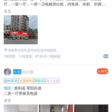
厅，一室一厅，一房一卫电梯房出租，内有床、衣柜、空调、
抽油烟机、天燃气等，外有监控，居住环境舒适、安全，可拎
全文
包入住，房租面谈，是居家、小孩上学的最佳选择。
联系电话：*****3325
*****5558
张家界市慈利县零阳街道幸福南路
760浏览、
11次转发、
07-23 01:19[刷新]
电话
出租
向日葵
随时看房
交通便利
带家具
马上入住
地区 :
慈利县 零阳街道
二房一厅带家具电器
全文