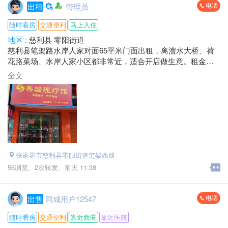
电话
出租
管理员
随时看房
交通便利
马上入住
地区 :
慈利县 零阳街道
慈利县笔架路水岸人家对面65平米门面出租，离澧水大桥、荷
花路菜场、水岸人家小区都非常近，适合开店做生意。租金好
商量，欢迎来发财。
全文
电话：*****0111 黎总
地址：笔架路水岸人家对面
张家界市慈利县零阳街道笔架西路
56浏览、
2次转发、
前天 11:38
电话
出售
同城用户12547
随时看房
交通便利
靠近商圈
靠近医院