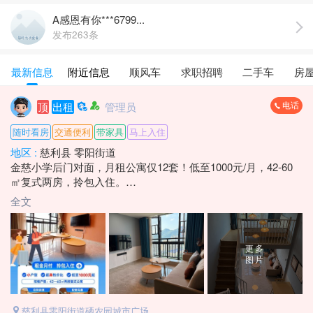
A感恩有你***6799...
发布263条
最新信息
附近信息
顺风车
求职招聘
二手车
房
电话
顶
出租
管理员
随时看房
交通便利
带家具
马上入住
地区 :
慈利县 零阳街道
金慈小学后门对面，月租公寓仅12套！低至1000元/月，42-60
㎡复式两房，拎包入住。
手慢无☎️：*****8836 莫女士
全文
更多
图片
慈利县零阳街道硒农园城市广场