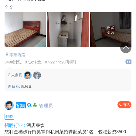
全文
更多
图片
零阳西路
3408浏览、
37次转发、
07-22 11:28[刷新]
2
人点赞
向日葵:
现房奥
电话
招聘
管理员
包吃
招聘行业 :
酒店餐饮
慈利金穗步行街吴掌厨私房菜招聘配菜员1名，包吃薪资3500