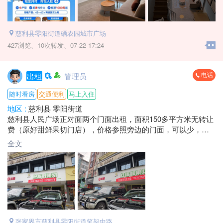
慈利县零阳街道硒农园城市广场
427浏览、
10次转发、
07-22 17:24
电话
出租
管理员
随时看房
交通便利
马上入住
地区 :
慈利县 零阳街道
慈利县人民广场正对面两个门面出租，面积150多平方米无转让
费（原好甜鲜果切门店），价格参照旁边的门面，可以少，有
心租，可以面谈！黄金地段，机会不多别错过！
全文
地址：慈利县金慈商业街原好甜鲜果切门店
电话：*****3998 福歌
张家界市慈利县零阳街道笔架中路