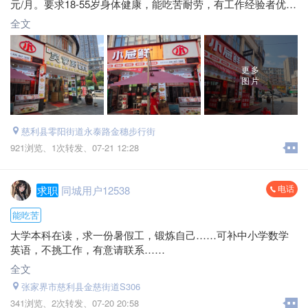
元/月。要求18-55岁身体健康，能吃苦耐劳，有工作经验者优
先，欢迎直接来店面试。
全文
地址：慈利金穗步行街吴掌厨私房菜
电话：*****7858 唐总
更多
图片
慈利县零阳街道永泰路金穗步行街
921浏览、
1次转发、
07-21 12:28
电话
求职
同城用户12538
能吃苦
大学本科在读，求一份暑假工，锻炼自己……可补中小学数学
英语，不挑工作，有意请联系……
全文
张家界市慈利县金慈街道S306
341浏览、
2次转发、
07-20 20:58