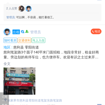
2
人点赞
管理员:
可以啊，不容易，能打暑假工。
电话
出租
管理员
随时看房
交通便利
马上入住
地区 :
慈利县 零阳街道
慈利笔架路3个面子140平米门面招租，地段非常好，租金好商
量。旁边划的有停车位，也方便停车。欢迎有识之士过来开店
兴业。
全文
电话：*****8998 杨总
订阅
张家界市慈利县零阳街道笔架东路笔架路
客服