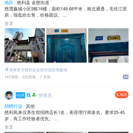
地区 :
慈利县 金慈街道
慈澧鑫城小区9栋16楼，面积148.68平米，南北通透，毛坯江景
房，现低价出售，价格面议。
电话：*****1738 毛总
全文
张家界市慈利县金慈街道慈澧鑫城
147浏览、
3次转发、
7 天前
电话
招聘
管理员
招聘行业 :
其他
慈利凤来仪养生馆招聘店长1名，美容理疗师多名。要求25-45
岁，有工作经验者优先。
薪资待遇：合伙人机制，提成不封顶
全文
工作地址：慈利县生活家广场2楼