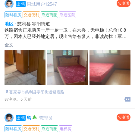
电话
出售
同城用户12547
随时看房
交通便利
靠近商圈
靠近医院
地区 :
慈利县 零阳街道
铁路宿舍正规两房一厅一厨一卫，在六楼，无电梯！总价10.8
万，因本人已经外地定居，现出售给有缘人，非诚勿扰！覃女
士*****6746.微信同号.
全文
张家界市慈利县零阳街道紫霞路
87浏览、
5 天前
电话
出售
管理员
随时看房
交通便利
靠近商圈
电梯房