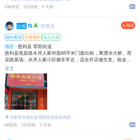
238浏览、
5次转发、
3 天前
电话
出租
管理员
随时看房
交通便利
马上入住
地区 :
慈利县 零阳街道
慈利县笔架路水岸人家对面65平米门面出租，离澧水大桥、荷
花路菜场、水岸人家小区都非常近，适合开店做生意。租金好
商量，欢迎来发财。
全文
电话：*****0111 黎总
地址：笔架路水岸人家对面
张家界市慈利县零阳街道笔架西路
68浏览、
2次转发、
3 天前