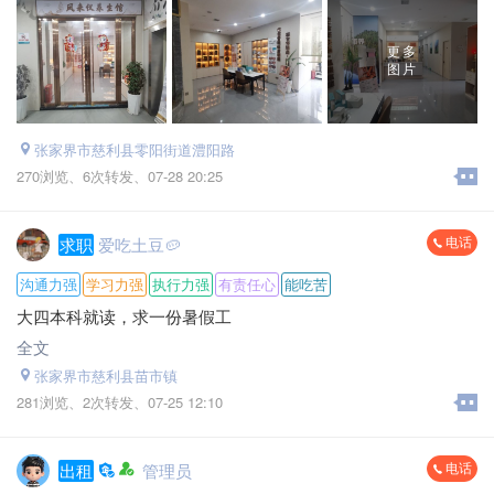
联系电话：*****9920
更多
图片
张家界市慈利县零阳街道澧阳路
270浏览、
6次转发、
07-28 20:25
电话
求职
爱吃土豆🥔
沟通力强
学习力强
执行力强
有责任心
能吃苦
大四本科就读，求一份暑假工
全文
张家界市慈利县苗市镇
281浏览、
2次转发、
07-25 12:10
电话
出租
管理员