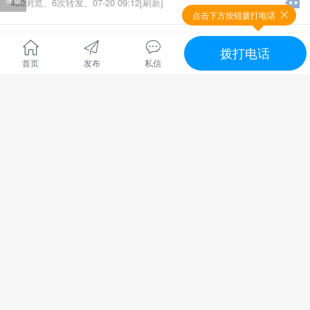
430浏览、
6次转发、
07-20 09:12[刷新]
点击下方按钮拨打电话
电话
出租
管理员
拨打电话
首页
发布
私信
随时看房
交通便利
马上入住
地区 :
慈利县 零阳街道
慈利笔架路与军民路交叉路口2个门面及2楼住房出租。门面前
有停车场后有院落，离县政府、消防队、慈利一中及金慈实验
小学都近，交通便利。租价面议，1、2楼整体承租者优先考
全文
虑。谢绝餐饮。
联系电话*****595 *****4808
地址：慈利笔架路与军民路交汇处
电话：*****4808 *****5956
张家界市慈利县零阳街道军民路
428浏览、
6次转发、
07-20 09:12[刷新]
0
人点赞