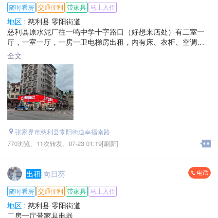
随时看房
交通便利
带家具
马上入住
地区 :
慈利县 零阳街道
慈利县原水泥厂往一鸣中学十字路口（好想来店处）有二室一
厅，一室一厅，一房一卫电梯房出租，内有床、衣柜、空调、
抽油烟机、天燃气等，外有监控，居住环境舒适、安全，可拎
全文
包入住，房租面谈，是居家、小孩上学的最佳选择。
联系电话：*****3325
*****5558
张家界市慈利县零阳街道幸福南路
770浏览、
11次转发、
07-23 01:19[刷新]
电话
出租
向日葵
随时看房
交通便利
带家具
马上入住
地区 :
慈利县 零阳街道
二房一厅带家具电器