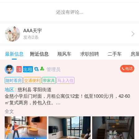
还没有评论...
AAA天宇
发布2条
最新信息
附近信息
顺风车
求职招聘
二手车
房
电话
顶
出租
管理员
随时看房
交通便利
带家具
马上入住
地区 :
慈利县 零阳街道
金慈小学后门对面，月租公寓仅12套！低至1000元/月，42-60
㎡复式两房，拎包入住。
手慢无☎️：*****8836 莫女士
全文
更多
图片