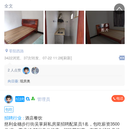
全文
更多
图片
零阳西路
3422浏览、
37次转发、
07-22 11:28[刷新]
2
人点赞
向日葵:
现房奥
电话
招聘
管理员
包吃
招聘行业 :
酒店餐饮
慈利金穗步行街吴掌厨私房菜招聘配菜员1名，包吃薪资3500