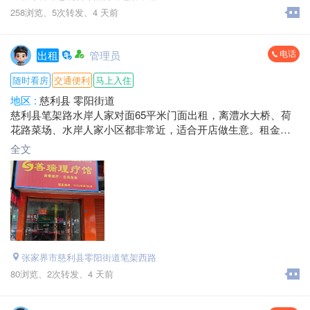
258浏览、
5次转发、
4 天前
电话
出租
管理员
随时看房
交通便利
马上入住
地区 :
慈利县 零阳街道
慈利县笔架路水岸人家对面65平米门面出租，离澧水大桥、荷
花路菜场、水岸人家小区都非常近，适合开店做生意。租金好
商量，欢迎来发财。
全文
电话：*****0111 黎总
地址：笔架路水岸人家对面
张家界市慈利县零阳街道笔架西路
80浏览、
2次转发、
4 天前