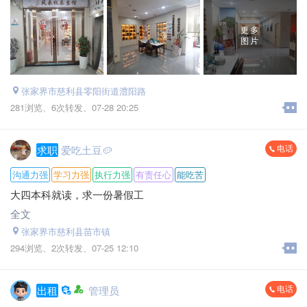
联系电话：*****9920
更多
图片
张家界市慈利县零阳街道澧阳路
281浏览、
6次转发、
07-28 20:25
电话
求职
爱吃土豆🥔
沟通力强
学习力强
执行力强
有责任心
能吃苦
大四本科就读，求一份暑假工
全文
张家界市慈利县苗市镇
294浏览、
2次转发、
07-25 12:10
电话
出租
管理员