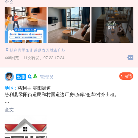
全文
更多
图片
慈利县零阳街道硒农园城市广场
446浏览、
11次转发、
07-22 17:24
电话
出租
管理员
地区 :
慈利县 零阳街道
慈利县零阳街道民和村国道边厂房/冻库/仓库/对外出租。
可租资源：
全文
★标准工业厂房
★大型专业冻库
★大型配套仓库
厂房 冻库 仓库 对外出租