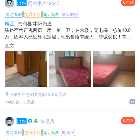
电话
出售
同城用户12547
随时看房
交通便利
靠近商圈
靠近医院
地区 :
慈利县 零阳街道
铁路宿舍正规两房一厅一厨一卫，在六楼，无电梯！总价10.8
万，因本人已经外地定居，现出售给有缘人，非诚勿扰！覃女
士*****6746.微信同号.
全文
张家界市慈利县零阳街道紫霞路
104浏览、
6 天前
电话
出售
管理员
随时看房
交通便利
靠近商圈
电梯房