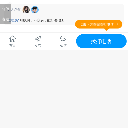
2
人点赞
订阅
客服
管理员:
可以啊，不容易，能打暑假工。
点击下方按钮拨打电话
电话
出租
管理员
拨打电话
首页
发布
私信
随时看房
交通便利
马上入住
地区 :
慈利县 零阳街道
慈利笔架路3个面子140平米门面招租，地段非常好，租金好商
量。旁边划的有停车位，也方便停车。欢迎有识之士过来开店
兴业。
全文
电话：*****8998 杨总
张家界市慈利县零阳街道笔架东路笔架路