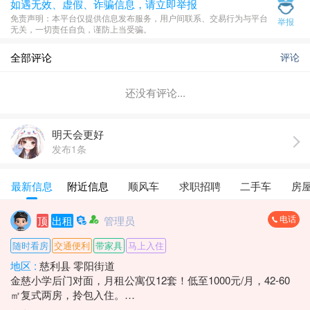
如遇无效、虚假、诈骗信息，请立即举报
​免责声明​​：本平台仅提供信息发布服务，用户间联系、交易行为与平台
举报
无关，一切责任自负，谨防上当受骗。
全部评论
评论
还没有评论...
明天会更好
发布1条
最新信息
附近信息
顺风车
求职招聘
二手车
房
电话
顶
出租
管理员
随时看房
交通便利
带家具
马上入住
地区 :
慈利县 零阳街道
金慈小学后门对面，月租公寓仅12套！低至1000元/月，42-60
㎡复式两房，拎包入住。
手慢无☎️：*****8836 莫女士