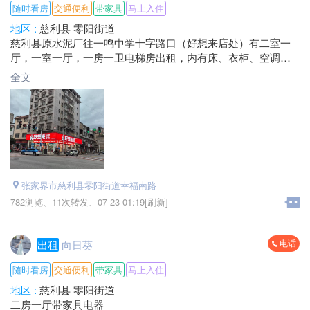
随时看房
交通便利
带家具
马上入住
地区 :
慈利县 零阳街道
慈利县原水泥厂往一鸣中学十字路口（好想来店处）有二室一
厅，一室一厅，一房一卫电梯房出租，内有床、衣柜、空调、
抽油烟机、天燃气等，外有监控，居住环境舒适、安全，可拎
全文
包入住，房租面谈，是居家、小孩上学的最佳选择。
联系电话：*****3325
*****5558
张家界市慈利县零阳街道幸福南路
782浏览、
11次转发、
07-23 01:19[刷新]
电话
出租
向日葵
随时看房
交通便利
带家具
马上入住
地区 :
慈利县 零阳街道
二房一厅带家具电器