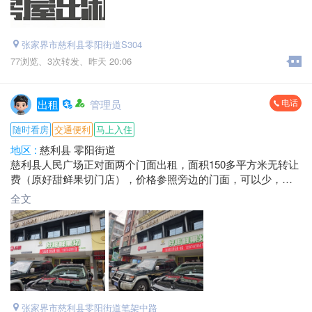
适用：生产加工、冷链存储、货物中转、物资仓储等合规行业
自有工业用地厂房，大货车进出方便，交通区位优越
张家界市慈利县零阳街道S304
地址：慈利县长张高速出口东，安慈高速出口之间
77浏览、
3次转发、
昨天 20:06
联系人：陈兴明（湖南省富方家具有限公司 法人）
手机：*****5388
电话
出租
管理员
☎座机：0744‑*****
随时看房
交通便利
马上入住
地区 :
慈利县 零阳街道
慈利县人民广场正对面两个门面出租，面积150多平方米无转让
费（原好甜鲜果切门店），价格参照旁边的门面，可以少，有
心租，可以面谈！黄金地段，机会不多别错过！
全文
地址：慈利县金慈商业街原好甜鲜果切门店
电话：*****3998 福歌
张家界市慈利县零阳街道笔架中路