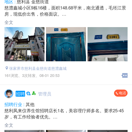
地区 :
慈利县 金慈街道
慈澧鑫城小区9栋16楼，面积148.68平米，南北通透，毛坯江景
房，现低价出售，价格面议。
电话：*****1738 毛总
全文
张家界市慈利县金慈街道慈澧鑫城
161浏览、
3次转发、
08-01 20:53
电话
招聘
管理员
招聘行业 :
其他
慈利凤来仪养生馆招聘店长1名，美容理疗师多名。要求25-45
岁，有工作经验者优先。
薪资待遇：合伙人机制，提成不封顶
全文
工作地址：慈利县生活家广场2楼