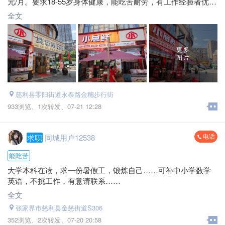
元/月。要求18-55岁身体健康，能吃苦耐劳，有工作经验者优
先，欢迎直接来店面试。
全文
地址：慈利金穗步行街吴掌厨私房菜
电话：*****7858 唐总
更多
图片
慈利县零阳街道永泰路金穗步行街
933浏览、
1次转发、
07-21 12:28
电话
求职
同城用户12538
能吃苦
大学本科在读，求一份暑假工，锻炼自己……可补中小学数学
英语，不挑工作，有意请联系……
全文
张家界市慈利县金慈街道S306
352浏览、
2次转发、
07-20 20:58