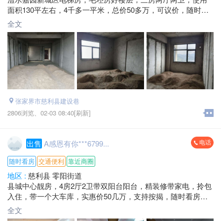
面积130平左右，4千多一平米，总价50多万，可议价，随时看
房，支持按揭*****6799微信同号
全文
张家界市慈利县建设巷
2806浏览、
02-03 08:40[刷新]
电话
出售
A感恩有你***6799...
随时看房
交通便利
靠近商圈
地区 :
慈利县 零阳街道
县城中心靓房，4房2厅2卫带双阳台阳台，精装修带家电，拎包
入住，带一个大车库，实惠价50几万，支持按揭，随时看房，
有想法的速度微信同号
全文