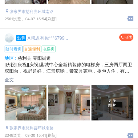
张家界市慈利县环城南路
2561浏览、
04-07 15:54[刷新]
电话
出售
A感恩有你***6799...
随时看房
交通便利
电梯房
地区 :
慈利县 零阳街道
[庆祝][庆祝][庆祝]县城中心全新精装修的电梯房，三房两厅两卫
双阳台，视野超好，江景房哟，带家具家电，拎包入住，有想
法的可以联系我，支持按揭，价格面议，看房☎️*****6799
全文
更多
图片
张家界市慈利县环城南路
2349浏览、
03-30 15:41[刷新]