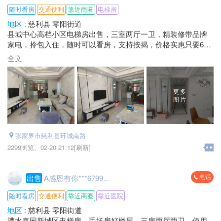
随时看房
交通便利
靠近商圈
电梯房
地区 :
慈利县 零阳街道
县城中心高档小区电梯房出售，三室两厅一卫，精装修带品牌
家电，拎包入住，随时可以看房，支持按揭，价格实惠只要65.8
万哟
全文
更多
图片
张家界市慈利县环城南路
2299浏览、
02-20 21:12[刷新]
电话
出售
A感恩有你***6799...
随时看房
交通便利
靠近商圈
靠近医院
地区 :
慈利县 零阳街道
澧水嘉园新城区电梯房，毛坯房好楼层，三房两厅两卫，使用