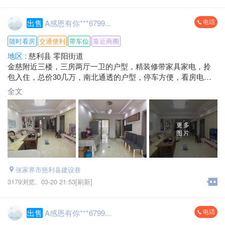
电话
出售
A感恩有你***6799...
随时看房
交通便利
带车位
靠近商圈
地区 :
慈利县 零阳街道
金慈附近三楼，三房两厅一卫的户型，精装修带家具家电，拎
包入住，总价30几万，南北通透的户型，停车方便，看房电话**
***6799
全文
更多
图片
张家界市慈利县建设巷
3179浏览、
03-20 21:53[刷新]
电话
出售
A感恩有你***6799...