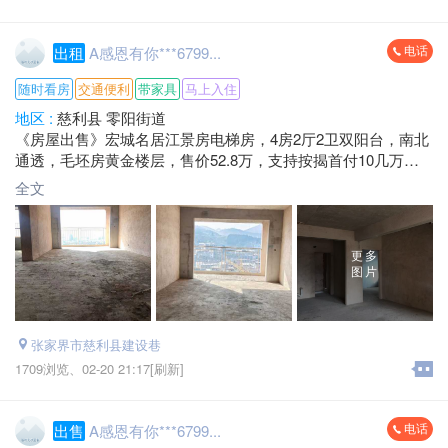
电话
出租
A感恩有你***6799...
随时看房
交通便利
带家具
马上入住
地区 :
慈利县 零阳街道
《房屋出售》宏城名居江景房电梯房，4房2厅2卫双阳台，南北
通透，毛坯房黄金楼层，售价52.8万，支持按揭首付10几万，
看房电话*****6799微信同号
全文
更多
图片
张家界市慈利县建设巷
1709浏览、
02-20 21:17[刷新]
电话
出售
A感恩有你***6799...