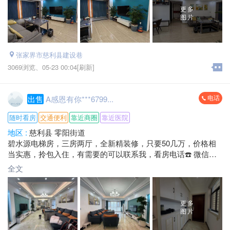
更多
图片
张家界市慈利县建设巷
3069浏览、
05-23 00:04[刷新]
电话
出售
A感恩有你***6799...
随时看房
交通便利
靠近商圈
靠近医院
地区 :
慈利县 零阳街道
碧水源电梯房，三房两厅，全新精装修，只要50几万，价格相
当实惠，拎包入住，有需要的可以联系我，看房电话☎️ 微信同
号
全文
更多
图片