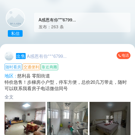
A感恩有你***6799...
发布：263 条
私信
电话
出售
A感恩有你***6799...
随时看房
交通便利
靠近商圈
地区 :
慈利县 零阳街道
特价急售！步梯房小户型，停车方便，总价20几万带走，随时
可以联系我看房子电话微信同号
全文
更多
图片