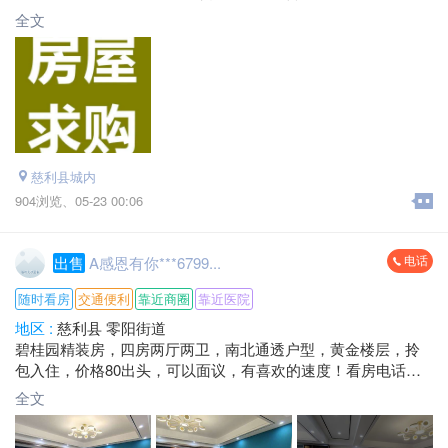
全文
慈利县城内
904浏览、
05-23 00:06
电话
出售
A感恩有你***6799...
随时看房
交通便利
靠近商圈
靠近医院
地区 :
慈利县 零阳街道
碧桂园精装房，四房两厅两卫，南北通透户型，黄金楼层，拎
包入住，价格80出头，可以面议，有喜欢的速度！看房电话：**
***6799
全文