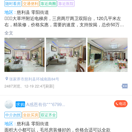
随时看房
交通便利
靠近商圈
靠近医院
地区 :
慈利县 零阳街道
大草坪附近电梯房，三房两厅两卫双阳台，120几平米左
右，精装修，价格实惠，需要的速度，支持按揭，总价50万多
点，看房电话微信同号
全文
张家界市慈利县环城南路84号
2487浏览、
12-19 22:47[刷新]
电话
求购
A感恩有你***6799...
中介勿扰
全款买房
双证齐全
地区 :
慈利县 零阳街道
面积大小都可以，毛坯房装修好的，价格合适可以全款