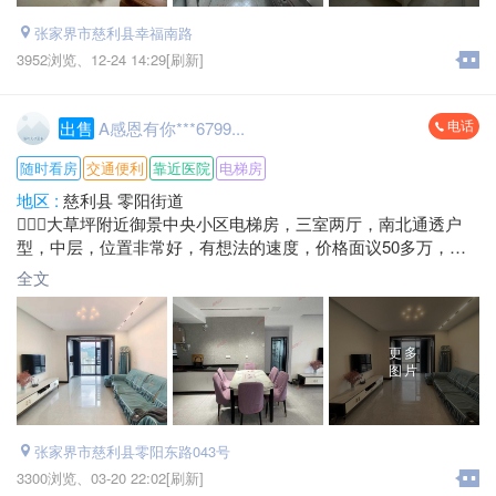
张家界市慈利县幸福南路
3952浏览、
12-24 14:29[刷新]
电话
出售
A感恩有你***6799...
随时看房
交通便利
靠近医院
电梯房
地区 :
慈利县 零阳街道
大草坪附近御景中央小区电梯房，三室两厅，南北通透户
型，中层，位置非常好，有想法的速度，价格面议50多万，看
房电话微信同号
全文
更多
图片
张家界市慈利县零阳东路043号
3300浏览、
03-20 22:02[刷新]