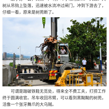
树从吊钩上坠落，迅速被水流冲过闸门，冲到下游去了，
仔细一看，原来是树蔸断了。
可谓是踏破铁鞋无觅处，得来全不费工夫，打捞工作
终于圆满收官。吊车收回吊臂，可以看到黑黝黝的树蔸，
活像一个张牙舞爪的大乌贼。