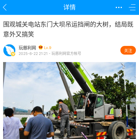
详情
围观城关电站东门大坝吊运挡闸的大树，结局既
意外又搞笑
玩慈利网
Lv.9
关注
2025-6-22 21:21 - 玩慈利网官方帐号