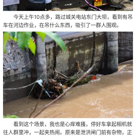
今天上午10点多，路过城关电站东门大坝，看到有吊
车在河边作业，在吊什么东西，吸引了一群人围观。
看到这个场景，我也是心痒难搔，停好车拿起相机就
往人群里冲，一起夹热闹。原来是泄洪闸门前有杂物，正