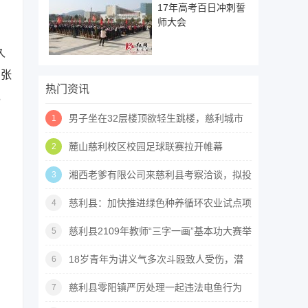
17年高考百日冲刺誓
师大会
久
民张
热门资讯
，
男子坐在32层楼顶欲轻生跳楼，慈利城市
1
快警5分钟惊险救人
麓山慈利校区校园足球联赛拉开帷幕
2
湘西老爹有限公司来慈利县考察洽谈，拟投
3
资杜仲相关产业
慈利县：加快推进绿色种养循环农业试点项
4
目建设
慈利县2109年教师“三字一画”基本功大赛举
5
行决赛
18岁青年为讲义气多次斗殴致人受伤，潜
6
逃数月最终难逃法网
慈利县零阳镇严厉处理一起违法电鱼行为
7