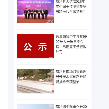
慈利县入选“2018年
度中国十佳脱贫攻坚
与精准扶贫示范县”
通津铺镇中学食堂99
00斤大米质量不合
格，已用完不予行政
处罚
慈利县市场监督管理
局开展水泥预制板监
督抽检专项整治
慈利四中隆重召开20