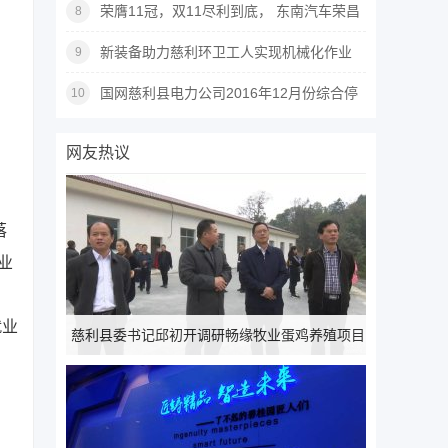
荣膺11冠，双11尽利到底， 东南汽车荣昌
8
汽贸4S店体验车展吸睛
新装备助力慈利环卫工人实现机械化作业
9
国网慈利县电力公司2016年12月份综合停
10
电公告
网友热议
落
业
就业
慈利县委书记邱初开调研畅缘牧业蛋鸡养殖项目
建设情况