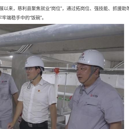
以来，慈利县聚焦就业“岗位”，通过拓岗位、强技能、抓援助
牢端稳手中的“饭碗”。