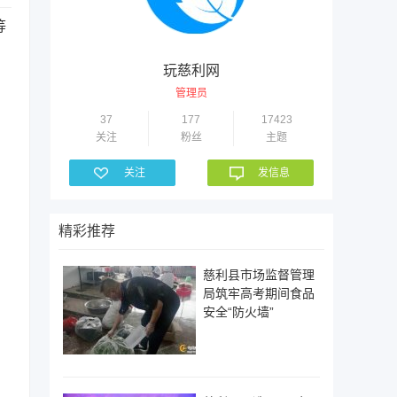
等
玩慈利网
管理员
37
177
17423
关注
粉丝
主题
关注
发信息
精彩推荐
慈利县市场监督管理
局筑牢高考期间食品
安全“防火墙”