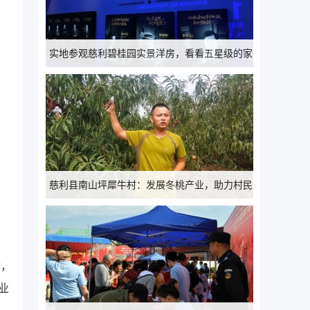
实地参观慈利碧桂园实景洋房，看看五星级的家
都有些什么？
慈利县南山坪犀牛村：发展冬桃产业，助力村民
走向致富路
章，
业