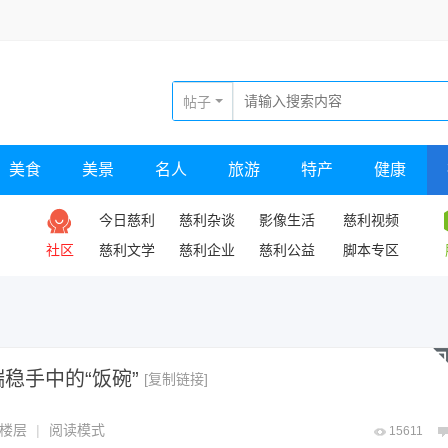
帖子
美食
美景
名人
旅游
特产
健康
今日慈利
慈利杂谈
影像生活
慈利视频
社区
慈利文学
慈利企业
慈利公益
脚本专区
稳手中的“饭碗”
[复制链接]
楼层
|
阅读模式
15611