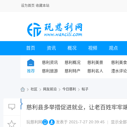
设为首页
收藏本站
首页
资讯
概况
视频
观点
慈利资讯
慈利概况
慈利美景
慈利美食
推荐
慈利旅游
慈利特产
慈利名人
澧水评论
»
社区
›
网友前沿
›
今日慈利
›
帖子
玩
慈
慈利县多举措促进就业，让老百姓牢牢端
利
玩慈利网
发表于 2021-7-27 20:39:45
|
显示全部
网