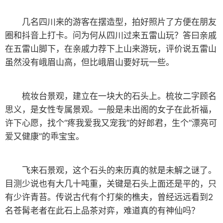
五雷山上盛产杜鹃花（映山红），正在漫山遍野的
开。相传有杜鹃鸟，由古蜀国望帝杜宇幻化而来，为了提
醒百姓不违农时，日夜哀鸣而咯血，染红遍山花朵而得
名。所以杜鹃花开的季节，也就是春天播种的季节。
同根生景点，两棵树同一个根，景区取了个名字叫
“相思树”。这个造型很符合恋人们的心理需求，所以浑身