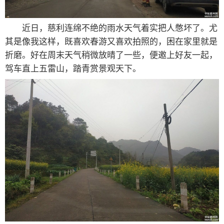
近日，慈利连绵不绝的雨水天气着实把人憋坏了。尤
其是像我这样，既喜欢春游又喜欢拍照的，困在家里就是
折磨。好在周末天气稍微放晴了一些，便邀上好友一起，
驾车直上五雷山，踏青赏景观天下。