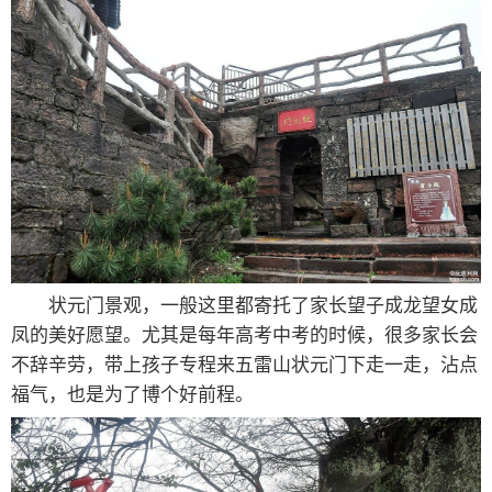
洞天福地景观，根据旁边的文字简介，说明朝时五雷
山道观香火兴盛，规模宏大气势磅礴，有36宫72殿，当
时国家领导人明神宗（朱翊钧，修仙成瘾嘉靖帝的孙子）
封五雷仙山为“洞天福地”。