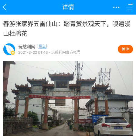
详情
春游张家界五雷仙山：踏青赏景观天下，嗅遍漫
山杜鹃花
玩慈利网
楼主
关注
2021-3-22 01:46 - 玩慈利网官方帐号