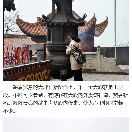
踩着宽厚的大理石拾阶而上，第一个大殿就是玉皇
殿。不时可以看到，有游客在大殿内外虔诚礼道，焚香祈
福。阵阵清亮的敲击声从殿内传来，使人心里顿时宁静了
不少。