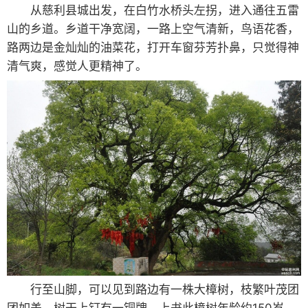
从慈利县城出发，在白竹水桥头左拐，进入通往五雷
山的乡道。乡道干净宽阔，一路上空气清新，鸟语花香，
路两边是金灿灿的油菜花，打开车窗芬芳扑鼻，只觉得神
清气爽，感觉人更精神了。
行至山脚，可以见到路边有一株大樟树，枝繁叶茂团
团如盖。树干上钉有一铜牌，上书此樟树年龄约150岁，