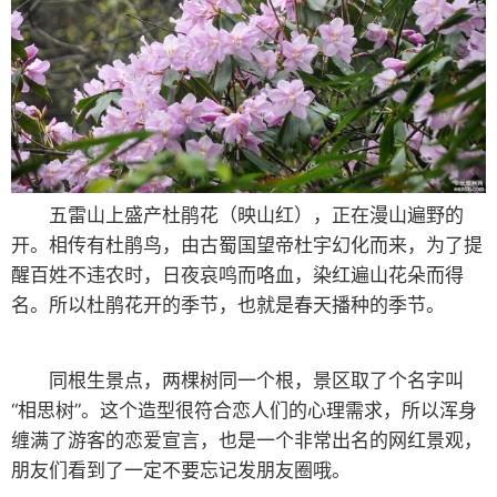
上金殿的游道蜿蜒曲折，凭栏往下看，但见近处山谷
幽幽，远处阡陌纵横，耳边不时传来飞鸟啼鸣之声。无论
是树木、花草，还是岩石、峭壁，游客总喜欢将红色的祈
福带系于其上，表达自己美好的愿望和祝福。