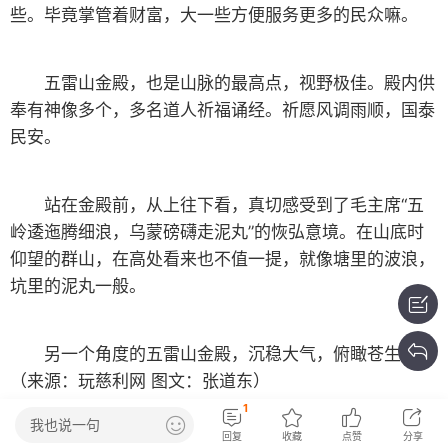
虽然没有峨眉山高，但比峨眉山要好玩一些。
梳妆台景观，建立在一块大的石头上。梳妆二字顾名
思义，是女性专属景观。一般是未出阁的女子在此祈福，
许下心愿，找个“疼我爱我又宠我”的好郎君，生个“漂亮可
爱又健康”的乖宝宝。
飞来石景观，这个石头的来历真的就是未解之谜了。
目测少说也有大几十吨重，关键是石头上面还是平的，只
有少许青苔。传说古代有个打柴的樵夫，曾经远远看到2
名苍髯老者在此石上品茶对弈，难道真的有神仙吗？
五雷山巅的金殿建筑群，金碧辉煌气势宏伟。在天气
好的时候，常德地区的民众极目远眺，可以看到金殿在阳
1
光照射下闪闪发光的顶。这也是为什么常德地区很多民众
我也说一句
回复
收藏
点赞
分享
都喜欢来五雷山祈福的原因之一。