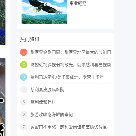
事业翱翔
热门资讯
张家界金刚门窗：张家界地区最大的节能门
1
窗生产基地
防控近视斜视弱视散光，就来慈利县易视康
2
视力训练中心
慈利迅达厨电/美多集成灶，专营十多年，
3
品牌产品值得信赖
慈利县皮肤病医院
4
慈利佳和建材
5
旅游攻略吃海鲜防宰记
6
买窗帘不用愁，慈利爱尚佳布艺质优价廉，
7