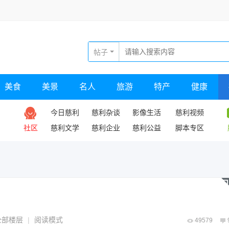
帖子
美食
美景
名人
旅游
特产
健康
今日慈利
慈利杂谈
影像生活
慈利视频
社区
慈利文学
慈利企业
慈利公益
脚本专区
全部楼层
|
阅读模式
49579