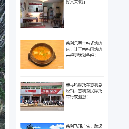
好又来餐厅
慈利乐莱士韩式烤肉
店，让正宗韩国烤肉
来得更猛烈些吧！
雅马哈摩托车慈利总
经销，慈利益民摩托
车行欢迎您！
慈利飞翔广告，助您