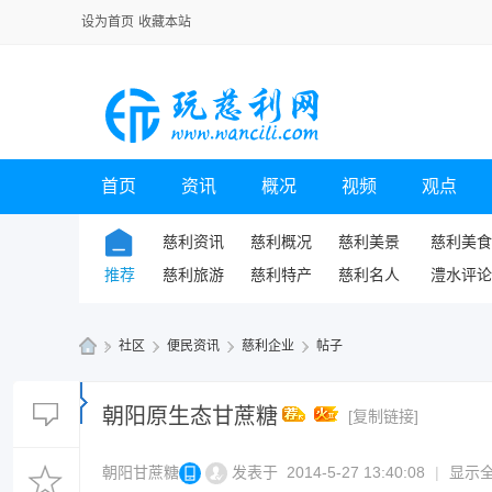
设为首页
收藏本站
首页
资讯
概况
视频
观点
慈利资讯
慈利概况
慈利美景
慈利美食
推荐
慈利旅游
慈利特产
慈利名人
澧水评论
»
社区
›
便民资讯
›
慈利企业
›
帖子
玩
慈
朝阳原生态甘蔗糖
[复制链接]
利
朝阳甘蔗糖
发表于 2014-5-27 13:40:08
|
显示
网