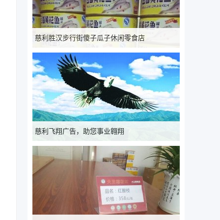
慈利胜汉步行街傻子瓜子休闲零食店
慈利飞翔广告，助您事业翱翔