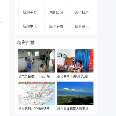
慈利美食
健康知识
慈利特产
与
慈利生活
慈利专题
商业资讯
精彩推荐
涉案资金达15亿元，慈利警方近日破获“国通
慈利县象市镇慰问驻慈海军部队迎“八一”
途经慈利，宜张高铁预可行性研究即将启动
慈利县面临重大历史机遇，有望“撤县设市”