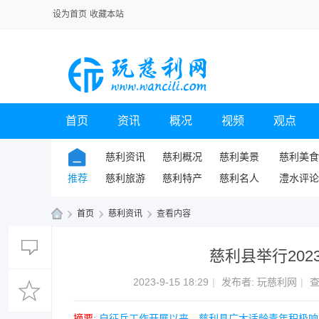
设为首页
收藏本站
首页
资讯
概况
视频
观点
慈利资讯
慈利概况
慈利美景
慈利美食
推荐
慈利旅游
慈利特产
慈利名人
澧水评论
›
首页
›
慈利资讯
›
查看内容
玩
慈利县举行20
慈
利
2023-9-15 18:29
|
发布者:
玩慈利网
|
查
网
摘要
: 自征兵工作开展以来，慈利县广大适龄青年积极