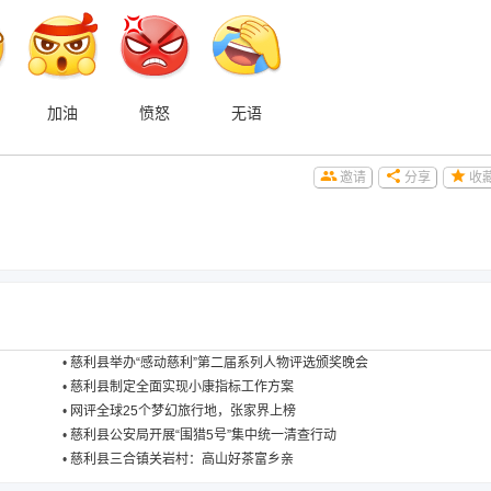
加油
愤怒
无语
邀请
分享
收
•
慈利县举办“感动慈利”第二届系列人物评选颁奖晚会
•
慈利县制定全面实现小康指标工作方案
•
网评全球25个梦幻旅行地，张家界上榜
•
慈利县公安局开展“围猎5号”集中统一清查行动
•
慈利县三合镇关岩村：高山好茶富乡亲