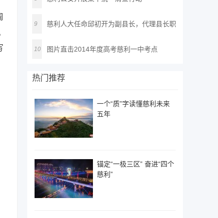
周
慈利人大任命邱初开为副县长，代理县长职
9
机
务
写
图片直击2014年度高考慈利一中考点
10
中
热门推荐
一个“质”字读懂慈利未来
五年
锚定“一极三区” 奋进“四个
慈利”