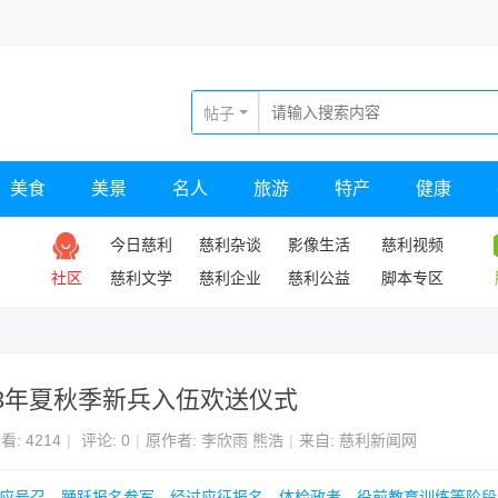
帖子
美食
美景
名人
旅游
特产
健康
今日慈利
慈利杂谈
影像生活
慈利视频
社区
慈利文学
慈利企业
慈利公益
脚本专区
23年夏秋季新兵入伍欢送仪式
看:
4214
|
评论: 0
|
原作者: 李欣雨 熊浩
|
来自: 慈利新闻网
响应号召，踊跃报名参军，经过应征报名、体检政考、役前教育训练等阶段