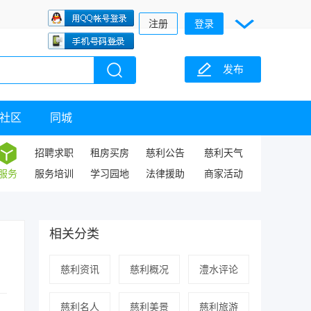
注册
登录
发布
社区
同城
招聘求职
租房买房
慈利公告
慈利天气
服务
服务培训
学习园地
法律援助
商家活动
相关分类
慈利资讯
慈利概况
澧水评论
慈利名人
慈利美景
慈利旅游