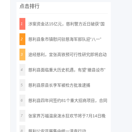
点击排行
涉案资金达15亿元，慈利警方近日破获“国
1
通
慈利县象市镇慰问驻慈海军部队迎“八一”
2
途经慈利，宜张高铁预可行性研究即将启动
3
慈利县面临重大历史机遇，有望“撤县设市”
4
慈利县原县长李军被检方批准逮捕
5
慈利县四年间签约81个重大招商项目，合同
6
投
张家界万福温泉泼水狂欢节将于7月14日晚
7
正
慈利公安开展集中统一清查行动
8