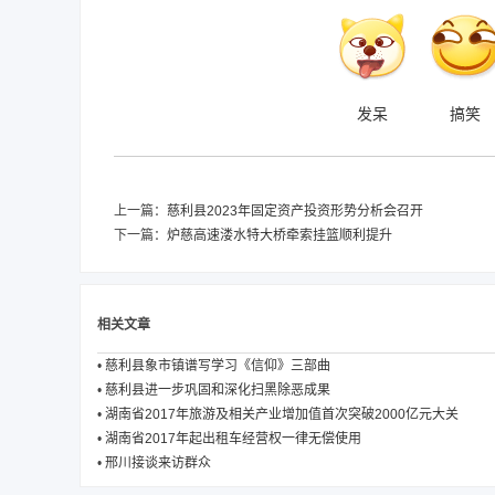
发呆
搞笑
上一篇：
慈利县2023年固定资产投资形势分析会召开
下一篇：
​炉慈高速溇水特大桥牵索挂篮顺利提升
相关文章
•
慈利县象市镇谱写学习《信仰》三部曲
•
慈利县进一步巩固和深化扫黑除恶成果
•
湖南省2017年旅游及相关产业增加值首次突破2000亿元大关
•
湖南省2017年起出租车经营权一律无偿使用
•
邢川接谈来访群众