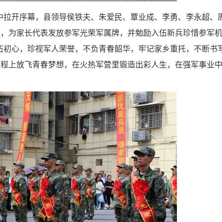
拉开序幕，县领导侯铁夫、朱爱民、覃业成、李勇、李永超、
带，为家长代表发放参军光荣军属牌，并勉励入伍新兵珍惜参军
伍初心，珍视军人荣誉，不负青春韶华，牢记家乡重托，不断书
征程上放飞青春梦想，在火热军营里锻造出彩人生，在强军事业